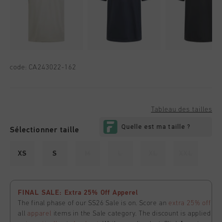
code:
CA243022-162
Tableau des tailles
Sélectionner taille
XS
S
M
L
XL
XXL
FINAL SALE: Extra 25% Off Apperel
The final phase of our SS26 Sale is on. Score an
extra 25% off
all
apparel
items in the Sale category. The discount is applied