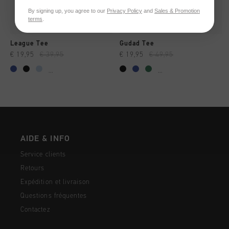
By signing up, you agree to our
Privacy Policy
and
Sales & Promotion
terms
.
League Tee
Gudad Tee
€ 19,95
€ 39,95
€ 19,95
€ 49,95
...
...
AIDE & INFO
Service clients
Retours
Expédition et livraison
Questions fréquentes
Contactez