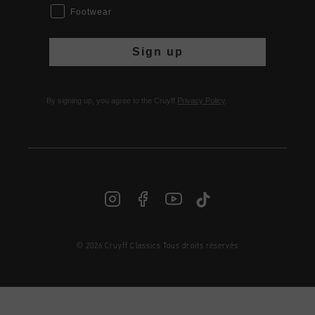
Footwear
Sign up
By signing up, you agree to the Cruyff
Privacy Policy
.
© 2026 Cruyff Classics Tous droits réservés
FR | € EUR
Login