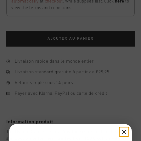
automatically
at
checkout
. While supplies last. Click
here
to
view the terms and conditions.
AJOUTER AU PANIER
Livraison rapide dans le monde entier
Livraison standard gratuite à partir de €99,95
Retour simple sous 14 jours
Payer avec Klarna, PayPal ou carte de crédit
Information produit
The Hypno Graphic Tee by Cruyff in creme and gold is a
standout piece for men, crafted from 100% cotton with a