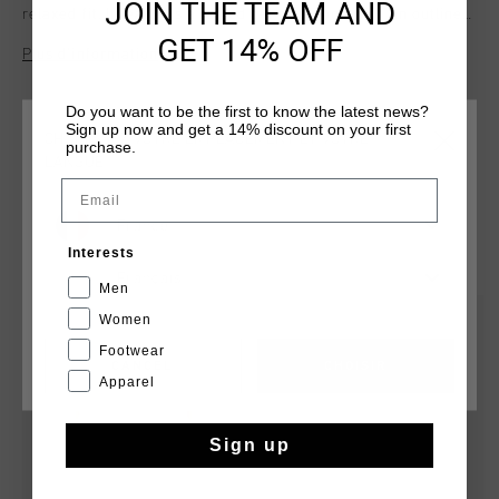
JOIN THE TEAM AND
relaxed fit. It features a raised gel print logo with an outline
on the front, and a mesmerizing holographic print on the
GET 14% OFF
Plus d’information
back that shifts visually in two ways. This tee offers a bold
and dynamic look, perfect for those who appreciate unique
design details.
Do you want to be the first to know the latest news?
Sign up now and get a 14% discount on your first
CHOISISSEZ VOTRE EMPLACEMENT ET VOTRE
purchase.
LANGUE
Email
France
TU POURRAIS AIMER
Interests
Français
Men
sale
sale
Women
Footwear
CANCEL
CHOISIR
Apparel
Sign up