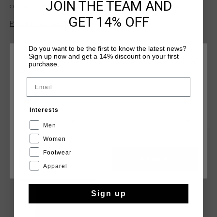
JOIN THE TEAM AND
cotton, it offers a soft, breathable feel for all-day comfort.
The minimalist design is elevated by a subtle yet striking
GET 14% OFF
Plus d’information
print artwork on the left chest, making it a versatile choice
for both casual and smart-casual outfits.
Do you want to be the first to know the latest news?
Sign up now and get a 14% discount on your first
CHOISISSEZ VOTRE EMPLACEMENT ET VOTRE
purchase.
LANGUE
Email
France
TU POURRAIS AIMER
Interests
Français
Men
sale
sale
Women
Footwear
CANCEL
CHOISIR
Apparel
Sign up