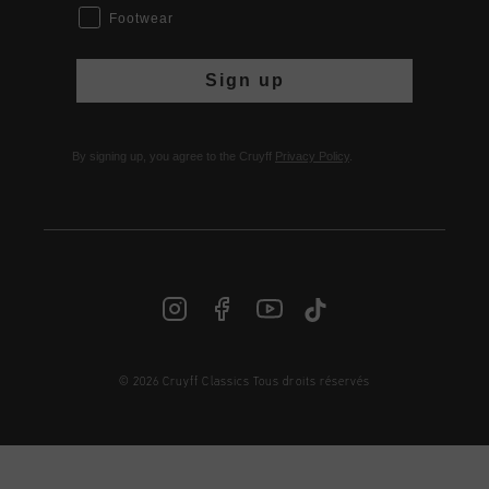
Footwear
Sign up
By signing up, you agree to the Cruyff
Privacy Policy
.
© 2026 Cruyff Classics Tous droits réservés
FR | € EUR
Login