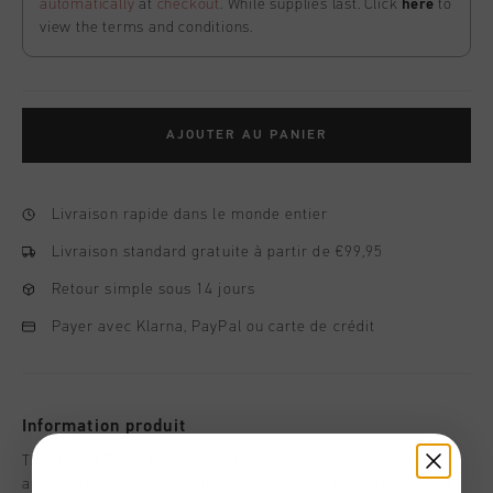
automatically
at
checkout
. While supplies last. Click
here
to
view the terms and conditions.
AJOUTER AU PANIER
Livraison rapide dans le monde entier
Livraison standard gratuite à partir de €99,95
Retour simple sous 14 jours
Payer avec Klarna, PayPal ou carte de crédit
Information produit
The Gudad Tee in black is a timeless essential for men who
appreciate simplicity with a refined touch. Made from 100%