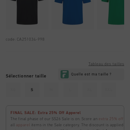
code:
CA251034-998
Tableau des tailles
Sélectionner taille
XS
S
M
L
XL
XXL
FINAL SALE: Extra 25% Off Apperel
The final phase of our SS26 Sale is on. Score an
extra 25% off
all
apparel
items in the Sale category. The discount is applied