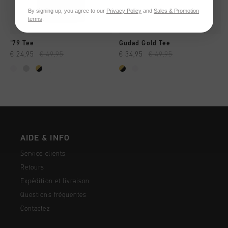
By signing up, you agree to our
Privacy Policy
and
Sales & Promotion
terms
.
'79 Tee
Gudad Gold Tee
€ 24,95
€ 49,95
€ 34,95
€ 49,95
...
AIDE & INFO
Service clients
Retours
Expédition et livraison
Questions fréquentes
Contactez