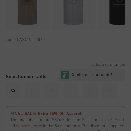
code:
CA241051-863
Tableau des tailles
Sélectionner taille
XS
S
M
L
XL
XXL
FINAL SALE: Extra 25% Off Apperel
The final phase of our SS26 Sale is on. Score an
extra 25% off
all
apparel
items in the Sale category. The discount is applied