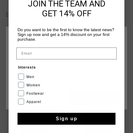
JOIN THE TEAM AND
GET 14% OFF
Plus d’information
Do you want to be the first to know the latest news?
Sign up now and get a 14% discount on your first
CHOISISSEZ VOTRE EMPLACEMENT ET VOTRE
purchase.
LANGUE
Email
France
TU POURRAIS AIMER
Interests
Français
Men
sale
sale
Women
Footwear
CANCEL
CHOISIR
Apparel
Sign up