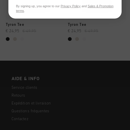
By signing up, you agree to our
Privacy Policy
and
Sales & Promotion
terms
.
Tyron Tee
Tyron Tee
€ 24,95
€ 49,95
€ 24,95
€ 49,95
AIDE & INFO
Service clients
Retours
Expédition et livraison
Questions fréquentes
Contactez