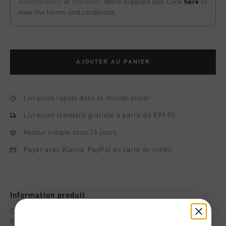
automatically
at
checkout
. While supplies last. Click
here
to
view the terms and conditions.
AJOUTER AU PANIER
Livraison rapide dans le monde entier
Livraison standard gratuite à partir de €99,95
Retour simple sous 14 jours
Payer avec Klarna, PayPal ou carte de crédit
Information produit
Cruyff Flock Tee in Sand and Gold. Composition: 95% Cotton,
5% Elastane