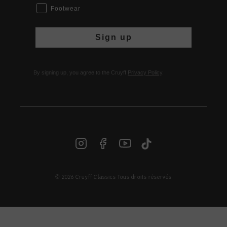
Footwear
Sign up
By signing up, you agree to the Cruyff
Privacy Policy
.
© 2026 Cruyff Classics Tous droits réservés
FR | € EUR
Login