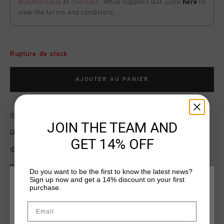
automatically
at
checkout
. While supplies last. Click
here
to
view the terms and conditions.
Rupture de stock
AJOUTER AU PANIER
Livraison rapide dans le monde entier
JOIN THE TEAM AND
Livraison standard gratuite à partir de €99,95
GET 14% OFF
Retour simple sous 14 jours
Payer avec Klarna, PayPal ou carte de crédit
Do you want to be the first to know the latest news?
Sign up now and get a 14% discount on your first
CHOISISSEZ VOTRE EMPLACEMENT ET VOTRE
purchase.
LANGUE
Email
Information produit
France