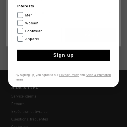
Cruyff Estru Tee in Blanc White. Composition: 95% Cotton, 5%
Interests
Elastane
Français
Men
Women
Plus d’information
Footwear
CANCEL
CHOISIR
Apparel
Sign up
By signing up, you agree to our
Privacy Policy
and
Sales & Promotion
terms
.
AIDE & INFO
Service clients
Retours
Expédition et livraison
Questions fréquentes