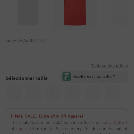
code:
CA242012-102
Tableau des tailles
Sélectionner taille
XS
S
M
L
XL
XXL
FINAL SALE: Extra 25% Off Apperel
The final phase of our SS26 Sale is on. Score an
extra 25% off
all
apparel
items in the Sale category. The discount is applied