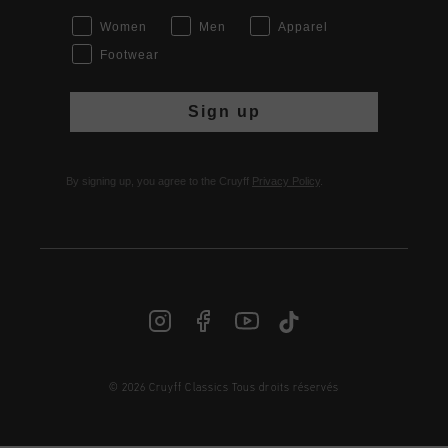
Women
Men
Apparel
Footwear
Sign up
By signing up, you agree to the Cruyff
Privacy Policy
.
© 2026 Cruyff Classics Tous droits réservés
FR | € EUR