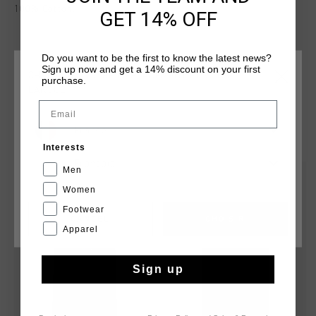
100% Cotton.
GET 14% OFF
Do you want to be the first to know the latest news?
Sign up now and get a 14% discount on your first
CHOISISSEZ VOTRE EMPLACEMENT ET VOTRE
purchase.
LANGUE
Email
France
TU POURRAIS AIMER
Interests
Français
Men
sale
sale
Women
Footwear
CANCEL
CHOISIR
Apparel
Sign up