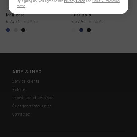
By signing up, you agree to our
Privacy Policy
and
Sales & Promotion
terms
.
Icon Polo
Fuze polo
€ 24,95
€ 49,95
€ 37,95
€ 74,95
AIDE & INFO
Service clients
Retours
Expédition et livraison
Questions fréquentes
Contactez