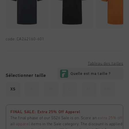
code:
CA242160-601
Tableau des tailles
Sélectionner taille
XS
S
M
L
XL
XXL
FINAL SALE: Extra 25% Off Apperel
The final phase of our SS26 Sale is on. Score an
extra 25% off
all
apparel
items in the Sale category. The discount is applied