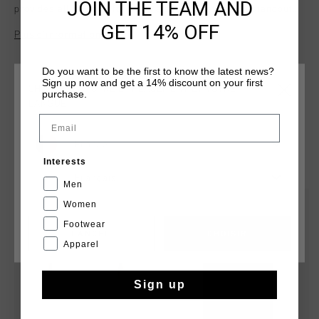
JOIN THE TEAM AND
provides all-day comfort with a slight stretch. The standout
feature is the striking print artwork on the chest, with gold
GET 14% OFF
Plus d’information
accents that elevate the design. Perfect for casual wear, this
tee combines classic style with a contemporary twist, making
it a wardrobe essential.
Do you want to be the first to know the latest news?
Sign up now and get a 14% discount on your first
CHOISISSEZ VOTRE EMPLACEMENT ET VOTRE
purchase.
LANGUE
Email
France
TU POURRAIS AIMER
Interests
Français
Men
sale
sale
Women
Footwear
CANCEL
CHOISIR
Apparel
Sign up