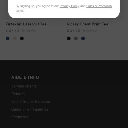
By signing up, you agree to our
Privacy Policy
and
Sales & Promotion
terms
.
Fuzeknit Lasercut Tee
Glossy Chest Print Tee
€ 27,95
€ 54,95
€ 27,95
€ 54,95
AIDE & INFO
Service clients
Retours
Expédition et livraison
Questions fréquentes
Contactez