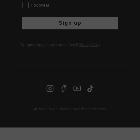
Footwear
Sign up
By signing up, you agree to the Cruyff
Privacy Policy
.
© 2026 Cruyff Classics Tous droits réservés
FR | € EUR
Login