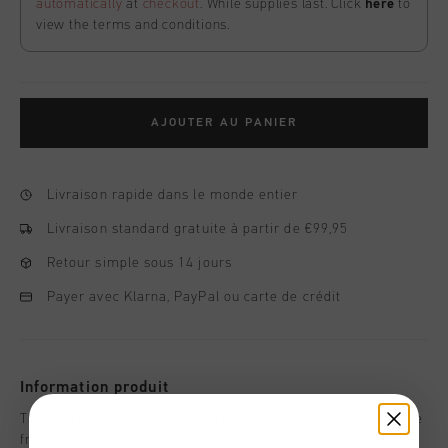
automatically
at
checkout
. While supplies last. Click
here
to
view the terms and conditions.
AJOUTER AU PANIER
Livraison rapide dans le monde entier
Livraison standard gratuite à partir de €99,95
Retour simple sous 14 jours
Payer avec Klarna, PayPal ou carte de crédit
Information produit
The Cruyff ID Tee in Navy offers a bold yet refined look. Made
from a soft blend of 95% cotton and 5% elastane, this tee