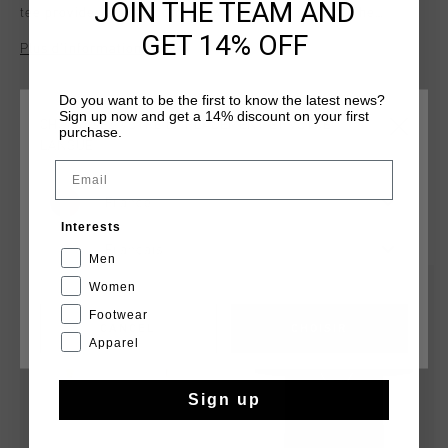
JOIN THE TEAM AND
tee provides all-day comfort with a slight stretch. The
standout feature is the striking print artwork on the chest,
GET 14% OFF
Plus d’information
with gold accents that elevate the design. Perfect for casual
wear, this tee combines classic style with a contemporary
twist, making it a wardrobe essential.
Do you want to be the first to know the latest news?
Sign up now and get a 14% discount on your first
CHOISISSEZ VOTRE EMPLACEMENT ET VOTRE
purchase.
LANGUE
Email
France
TU POURRAIS AIMER
Interests
Français
Men
sale
sale
Women
Footwear
CANCEL
CHOISIR
Apparel
Sign up