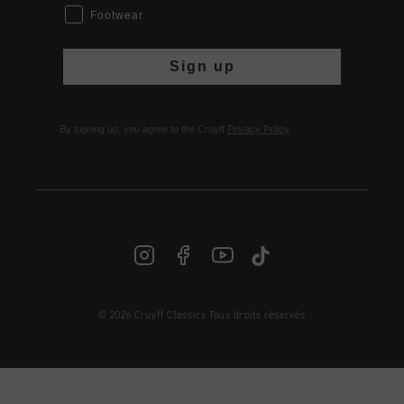
Footwear
Sign up
By signing up, you agree to the Cruyff
Privacy Policy
.
© 2026 Cruyff Classics Tous droits réservés
FR | € EUR
Login