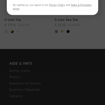
By signing up, you agree to our
Privacy Policy
and
Sales & Promotion
terms
.
C-Lion Tee
C-Lion Geo Tee
€ 19,95
€ 49,95
€ 32,00
€ 54,95
...
...
AIDE & INFO
Service clients
Retours
Expédition et livraison
Questions fréquentes
Contactez