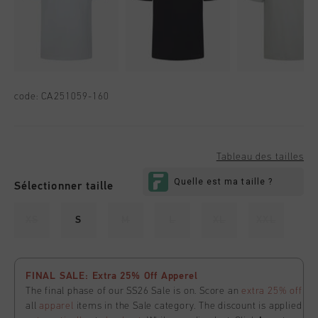
code:
CA251059-160
Tableau des tailles
Sélectionner taille
XS
S
M
L
XL
XXL
FINAL SALE: Extra 25% Off Apperel
The final phase of our SS26 Sale is on. Score an
extra 25% off
all
apparel
items in the Sale category. The discount is applied