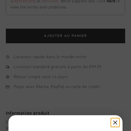
automatically
at
checkout
. While supplies last. Click
here
to
view the terms and conditions.
AJOUTER AU PANIER
Livraison rapide dans le monde entier
Livraison standard gratuite à partir de €99,95
Retour simple sous 14 jours
Payer avec Klarna, PayPal ou carte de crédit
Information produit
The Cruyff ID Tee in White/Gold offers a bold yet refined look.
Made from a soft blend of 95% cotton and 5% elastane, this