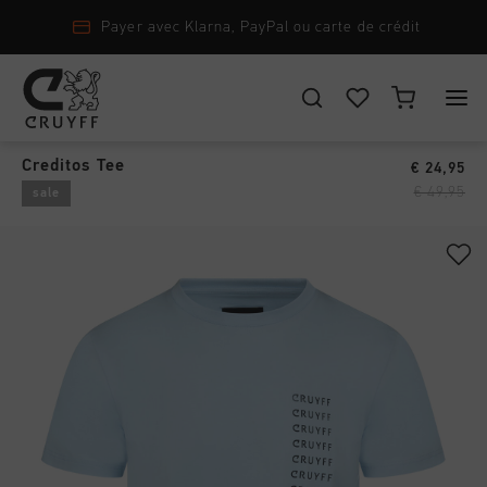
Payer avec Klarna, PayPal ou carte de crédit
T-Shirts & Polo's
›
CHOISISSEZ VOTRE EMPLACEMENT ET VOTRE LANGUE
Creditos Tee
€ 24,95
New Arrivals
€ 49,95
sale
France
Tout New Arrivals
Homme
Français
Men
Tout Homme
Femme
Chaussures
CANCEL
CHOISIR
Tout Femme
Enfants
Vêtements
Chaussures
Accessories
Tout Enfants
Accessoires
Vêtements
Nouveautés
Chaussures