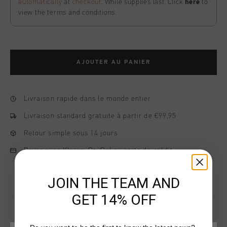
automatically
at
checkout
. While supplies last. Click
here
to
view the terms and conditions.
AJOUTER AU PANIER
Livraison rapide dans le monde entier
Livraison standard gratuite à partir de €99,95
Retour simple sous 14 jours
Payer avec Klarna, PayPal ou carte de crédit
JOIN THE TEAM AND
GET 14% OFF