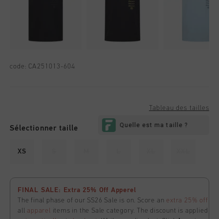
code:
CA251013-604
Tableau des tailles
Sélectionner taille
XS
S
M
L
XL
XXL
FINAL SALE: Extra 25% Off Apperel
The final phase of our SS26 Sale is on. Score an
extra 25% off
all
apparel
items in the Sale category. The discount is applied