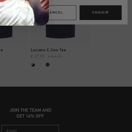
CANCEL
CHOISIR
 RAPIDE
SHOPPING RAPIDE
SHOPPING R
ee
Luciano C-lion Tee
Glossy Chest Print 
€ 27,95
€ 54,95
€ 27,95
€ 54,95
JOIN THE TEAM AND
GET 14% OFF
Email