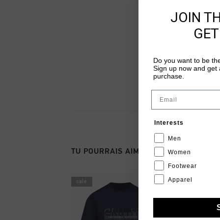
JOIN T
GET
Do you want to be the
Sign up now and get a
purchase.
Email
Interests
Men
TU POURRAIS AIMER
Women
Footwear
Apparel
sale
sale