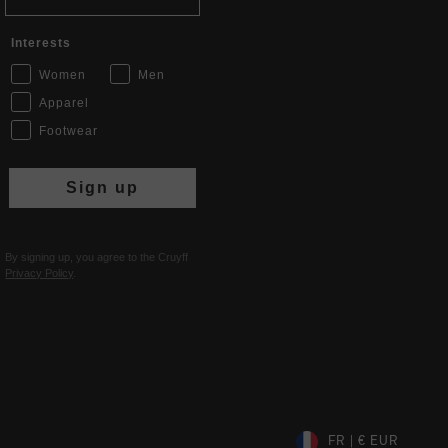
Interests
Women
Men
Apparel
Footwear
Sign up
By signing up, you agree to the Cruyff
Privacy Policy
.
FR | € EUR