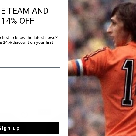
HE TEAM AND
Livraison rapide 
 14% OFF
Livraison standar
Retour simple sou
 first to know the latest news?
Payer avec Klarna
 14% discount on your first
sale
sale
Sign up