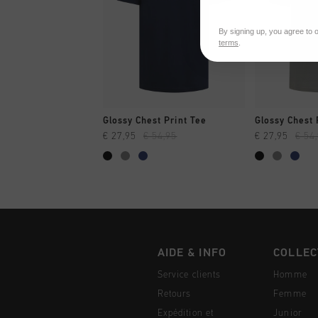
By signing up, you agree to 
terms
.
SHOPPING RAPIDE
SHOPPI
Glossy Chest Print Tee
Glossy Chest 
€ 27,95
€ 54,95
€ 27,95
€ 54
AIDE & INFO
COLLEC
Service clients
Homme
Retours
Femme
Expédition et
Junior