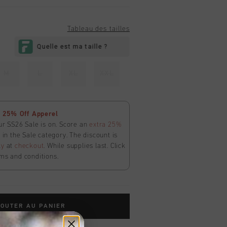
Tableau des tailles
M
L
XL
XXL
 25% Off Apperel
ur SS26 Sale is on. Score an
extra 25%
in the Sale category. The discount is
ly
at
checkout
. While supplies last. Click
ms and conditions.
OUTER AU PANIER