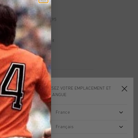
dans le monde entier
d gratuite à partir de €99,95
s 14 jours
, PayPal ou carte de crédit
CHOISISSEZ VOTRE EMPLACEMENT ET
VOTRE LANGUE
France
sale
sale
Français