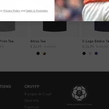
our
Privacy Policy
and
Sales & Promotion
NG RAPIDE
SHOPPING RAPIDE
SHOPPING
Print Tee
Altius Tee
C-Logo Embro T
,95
€ 24,95
€ 49,95
€ 24,95
€ 49,95
TIONS
CRUYFF
À propos de Cruyff
Store Info
Franchise