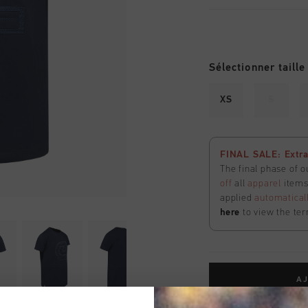
Sélectionner taille
XS
S
FINAL SALE: Extra
The final phase of o
off
all
apparel
items 
applied
automatical
here
to view the ter
AJ