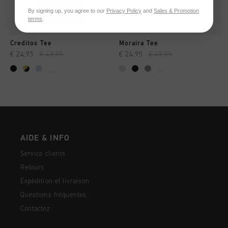
By signing up, you agree to our
Privacy Policy
and
Sales & Promotion
terms
.
Creditos Tee
Moraira Tee
€ 24,95
€ 49,95
€ 24,95
€ 49,95
...
...
AIDE & INFO
Service clients
Retours
Expédition et livraison
Questions fréquentes
Contactez