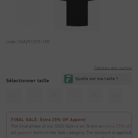
code:
CSA251037-100
Tableau des tailles
Sélectionner taille
XS
S
M
L
XL
XXL
FINAL SALE: Extra 25% Off Apperel
The final phase of our SS26 Sale is on. Score an
extra 25% off
all
apparel
items in the Sale category. The discount is applied