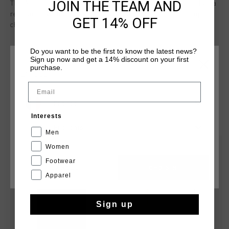
JOIN THE TEAM AND
The Alp SS Top for men in White. The soft cotton T-shirt has a
regular fit with an unique Cruyff branding on the right upper
GET 14% OFF
chest.
Do you want to be the first to know the latest news?
Sign up now and get a 14% discount on your first
CHOISISSEZ VOTRE EMPLACEMENT ET VOTRE
purchase.
LANGUE
Email
France
TU POURRAIS AIMER
Interests
Français
Men
sale
sale
Women
Footwear
CANCEL
CHOISIR
Apparel
Sign up