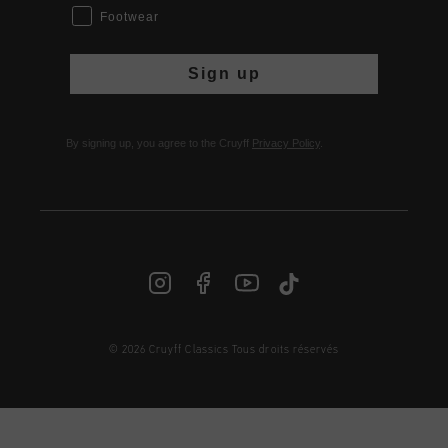
Footwear
Sign up
By signing up, you agree to the Cruyff
Privacy Policy
.
© 2026 Cruyff Classics Tous droits réservés
FR | € EUR
Login