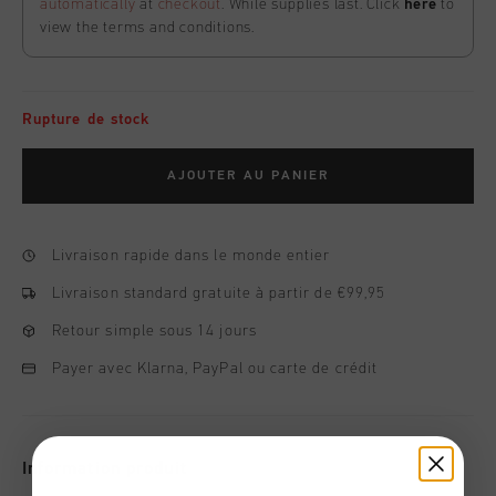
automatically
at
checkout
. While supplies last. Click
here
to
view the terms and conditions.
Rupture de stock
AJOUTER AU PANIER
Livraison rapide dans le monde entier
Livraison standard gratuite à partir de €99,95
Retour simple sous 14 jours
Payer avec Klarna, PayPal ou carte de crédit
Information produit