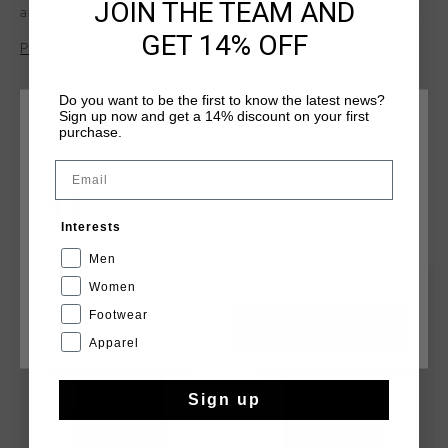
JOIN THE TEAM AND
and elastane. The soft material keeps the shirt from rubbing
along the skin during any activity. Features stripes across T-
GET 14% OFF
Plus d’information
shirt with Cruyff Montserrat branding on chest. Composition:
92% polyester / 8% elastane
Do you want to be the first to know the latest news?
Sign up now and get a 14% discount on your first
CHOISISSEZ VOTRE EMPLACEMENT ET VOTRE
purchase.
LANGUE
Email
France
TU POURRAIS AIMER
Interests
Français
Men
sale
sale
Women
Footwear
CANCEL
CHOISIR
Apparel
Sign up