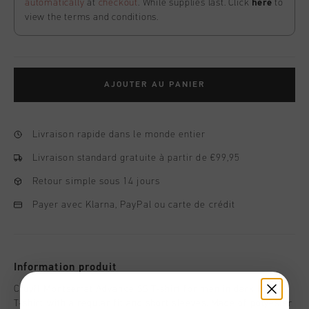
automatically
at
checkout
. While supplies last. Click
here
to
view the terms and conditions.
AJOUTER AU PANIER
Livraison rapide dans le monde entier
Livraison standard gratuite à partir de €99,95
Retour simple sous 14 jours
Payer avec Klarna, PayPal ou carte de crédit
Information produit
Cruyff Montserrat Advance SS T-shirt for men in dark blue. A
T-shirt with a regular fit and short sleeves. Made of polyester