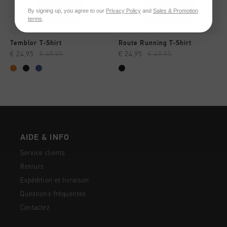
By signing up, you agree to our
Privacy Policy
and
Sales & Promotion
terms
.
Temblor T-Shirt
Route Running T-Shirt
€ 24,95
€ 49,95
€ 24,95
€ 49,95
AIDE & INFO
Service clients
Retours
Expédition et livraison
Questions fréquentes
Contactez