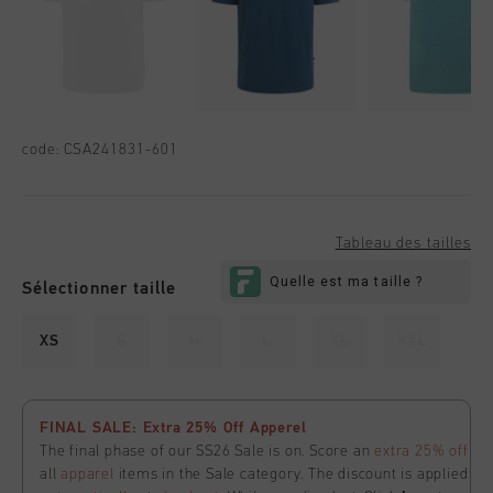
code:
CSA241831-601
Tableau des tailles
Sélectionner taille
XS
S
M
L
XL
XXL
FINAL SALE: Extra 25% Off Apperel
The final phase of our SS26 Sale is on. Score an
extra 25% off
all
apparel
items in the Sale category. The discount is applied