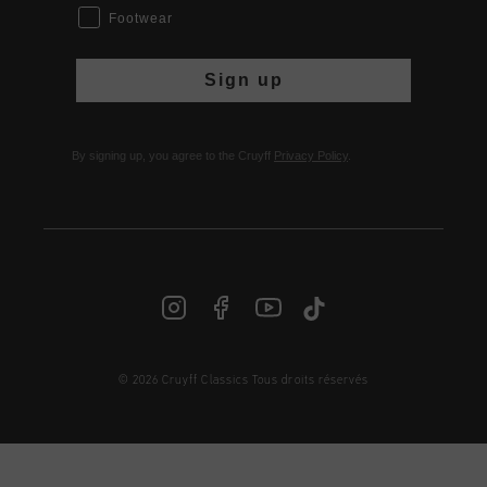
Footwear
Sign up
By signing up, you agree to the Cruyff
Privacy Policy
.
© 2026 Cruyff Classics Tous droits réservés
FR | € EUR
Login