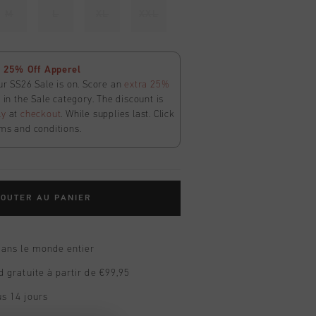
M
L
XL
XXL
 25% Off Apperel
ur SS26 Sale is on. Score an
extra 25%
in the Sale category. The discount is
ly
at
checkout
. While supplies last. Click
ms and conditions.
OUTER AU PANIER
dans le monde entier
d gratuite à partir de €99,95
s 14 jours