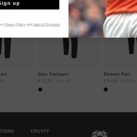
Sign up
our
Privacy Policy
and
Sales & Promotion
NG RAPIDE
SHOPPING RAPIDE
SHOPPING
pant
Onyx Trackpant
Element Pant
,95
€ 34,95
€ 69,95
€ 56,00
€ 94,95
TIONS
CRUYFF