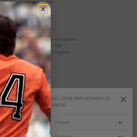
, PayPal ou carte de crédit
t
Cruyff in black offer the perfect blend
l style for men. Made from 90%
stane, these regular-fit trackpants
d a comfortable fit. Featuring the iconic
the front, they are ideal for both
utings.
CHOISISSEZ VOTRE EMPLACEMENT ET
VOTRE LANGUE
France
sale
sale