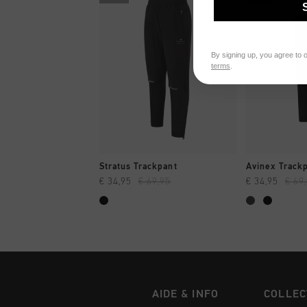
By signing up, you agree to 
terms
.
SHOPPING RAPIDE
SHOPPI
Stratus Trackpant
Avinex Track
€ 34,95
€ 69,95
€ 34,95
€ 69
AIDE & INFO
COLLEC