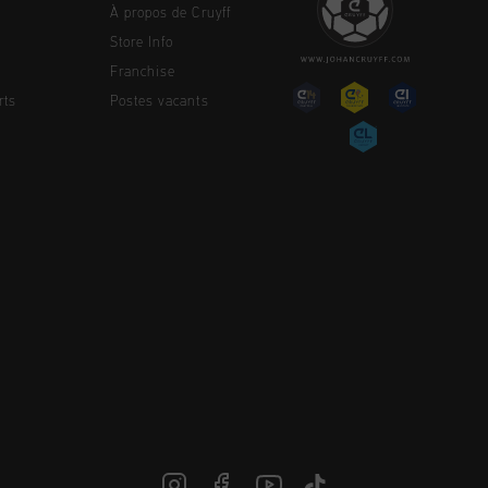
À propos de Cruyff
Store Info
Franchise
rts
Postes vacants