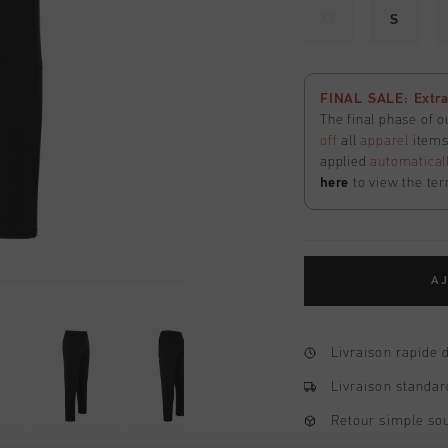
XS
S
FINAL SALE: Extra
The final phase of o
off
all
apparel
items 
applied
automatical
here
to view the ter
AJ
Livraison rapide 
Livraison standar
Retour simple sou