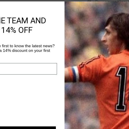
Payer avec Klarna
HE TEAM AND
 14% OFF
Information produi
The Vital Trousers by 
of comfort and casua
 first to know the latest news?
polyester and 10% ela
 14% discount on your first
provide flexibility an
Plus d’information
Cruyff C Lion logo on 
lounging and casual o
sale
sale