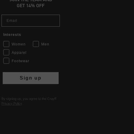
GET 14% OFF
Email
Interests
Women
Men
Apparel
Footwear
Sign up
By signing up, you agree to the Cruyff
Privacy Policy
.