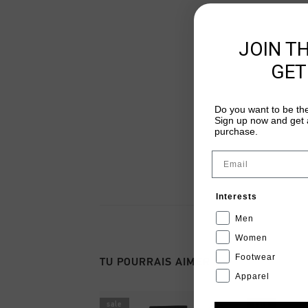
JOIN T
GET
Do you want to be the
Sign up now and get a
purchase.
Email
Interests
Men
Women
Footwear
TU POURRAIS AIMER
Apparel
sale
sale