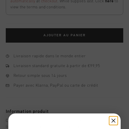
automatically
at
checkout
. While supplies last. Click
here
to
view the terms and conditions.
AJOUTER AU PANIER
Livraison rapide dans le monde entier
Livraison standard gratuite à partir de €99,95
Retour simple sous 14 jours
Payer avec Klarna, PayPal ou carte de crédit
Information produit
Cruyff Montserrat Traverse Woven Track Pants for men in
light gray. Shorts with an elastic waistband. The material is