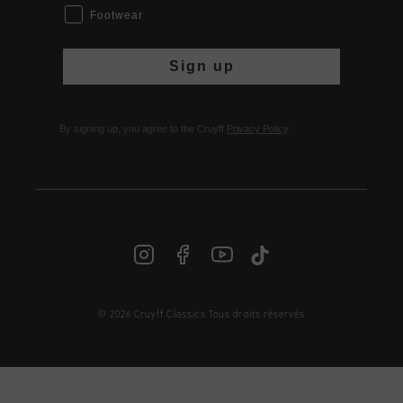
Footwear
Sign up
By signing up, you agree to the Cruyff
Privacy Policy
.
© 2026 Cruyff Classics Tous droits réservés
FR | € EUR
Login