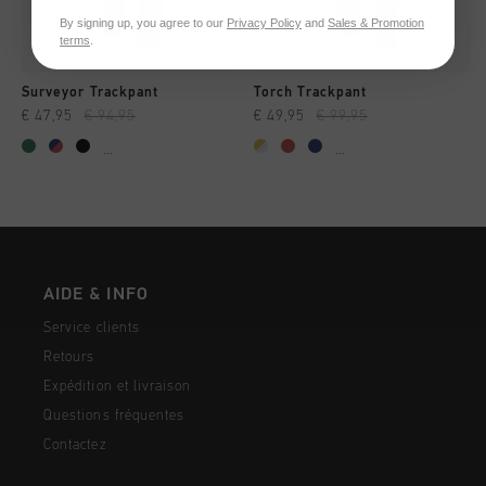
By signing up, you agree to our
Privacy Policy
and
Sales & Promotion
terms
.
Surveyor Trackpant
Torch Trackpant
€ 47,95
€ 94,95
€ 49,95
€ 99,95
...
...
AIDE & INFO
Service clients
Retours
Expédition et livraison
Questions fréquentes
Contactez