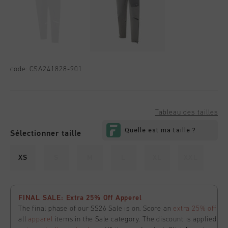
code:
CSA241828-901
Tableau des tailles
Sélectionner taille
XS
S
M
L
XL
XXL
FINAL SALE: Extra 25% Off Apperel
The final phase of our SS26 Sale is on. Score an
extra 25% off
all
apparel
items in the Sale category. The discount is applied