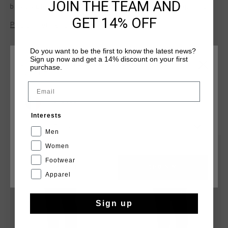
JOIN THE TEAM AND
breathable, temperature regulating and quick drying. The
soft material prevents chafing along the skin during any
GET 14% OFF
Plus d’information
activity. With branding on upper left leg, reflective dots on
pocket. With back zipper pocket and adjustable legs.
Composition: 92% polyester / 8% elastane
Do you want to be the first to know the latest news?
Sign up now and get a 14% discount on your first
CHOISISSEZ VOTRE EMPLACEMENT ET VOTRE
purchase.
LANGUE
Email
France
TU POURRAIS AIMER
Interests
Français
Men
sale
sale
Women
Footwear
CANCEL
CHOISIR
Apparel
Sign up