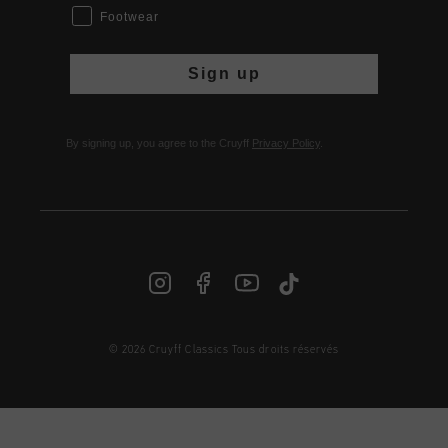
Footwear
Sign up
By signing up, you agree to the Cruyff
Privacy Policy
.
© 2026 Cruyff Classics Tous droits réservés
FR | € EUR
Login