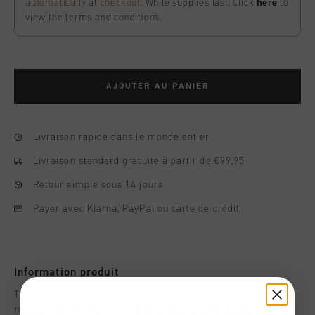
automatically
at
checkout
. While supplies last. Click
here
to
view the terms and conditions.
AJOUTER AU PANIER
Livraison rapide dans le monde entier
Livraison standard gratuite à partir de €99,95
Retour simple sous 14 jours
Payer avec Klarna, PayPal ou carte de crédit
Information produit
The Cruyff Surveyor Trackpant in black with grey combines a
relaxed fit with the comfort of polyester and elastane.