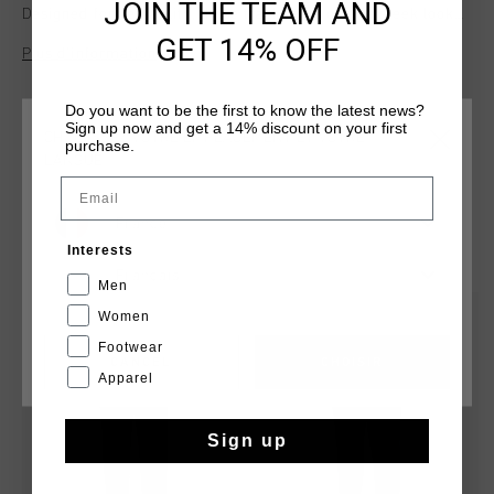
JOIN THE TEAM AND
Designed for versatility, these trackpants offer a sleek look
with the added detail of Cruyff Montserrat branding. Ideal for
GET 14% OFF
Plus d’information
both casual outings and active wear, they provide style and
functionality with a modern touch.
Do you want to be the first to know the latest news?
Sign up now and get a 14% discount on your first
CHOISISSEZ VOTRE EMPLACEMENT ET VOTRE
purchase.
LANGUE
Email
France
TU POURRAIS AIMER
Interests
Français
Men
sale
sale
Women
Footwear
CANCEL
CHOISIR
Apparel
Sign up