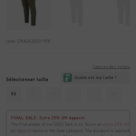
code:
CMA243025-958
Tableau des tailles
Sélectionner taille
XS
S
M
L
XL
XXL
FINAL SALE: Extra 25% Off Apperel
The final phase of our SS26 Sale is on. Score an
extra 25% off
all
apparel
items in the Sale category. The discount is applied