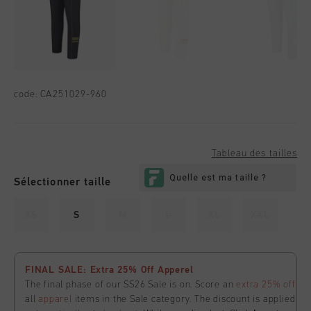
code:
CA251029-960
Tableau des tailles
Sélectionner taille
XS
S
M
L
XL
XXL
FINAL SALE: Extra 25% Off Apperel
The final phase of our SS26 Sale is on. Score an
extra 25% off
all
apparel
items in the Sale category. The discount is applied