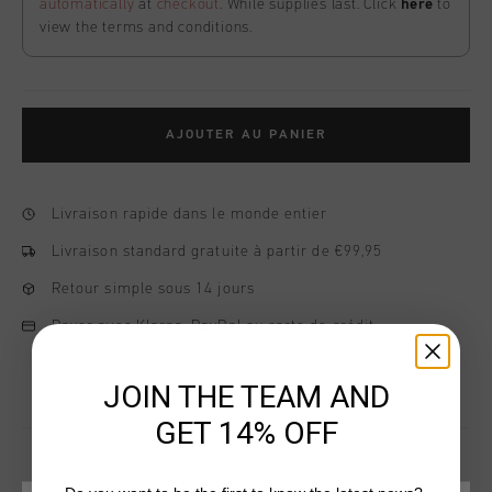
automatically
at
checkout
. While supplies last. Click
here
to
view the terms and conditions.
AJOUTER AU PANIER
Livraison rapide dans le monde entier
Livraison standard gratuite à partir de €99,95
Retour simple sous 14 jours
Payer avec Klarna, PayPal ou carte de crédit
JOIN THE TEAM AND
GET 14% OFF