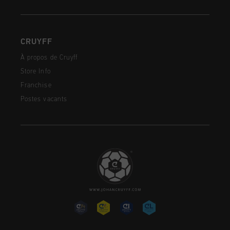
CRUYFF
À propos de Cruyff
Store Info
Franchise
Postes vacants