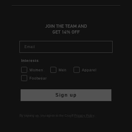
JOIN THE TEAM AND
GET 14% OFF
Email
Interests
Women
Men
Apparel
Footwear
Sign up
By signing up, you agree to the Cruyff
Privacy Policy
.