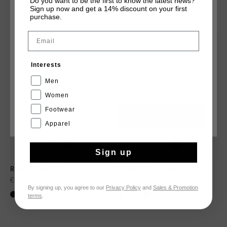
Do you want to be the first to know the latest news?
Sign up now and get a 14% discount on your first
TU POURRAIS AIMER
CHOISISSEZ VOTRE EMPLACEMENT ET VOTRE
purchase.
LANGUE
Email
sale
sale
France
Interests
Français
Men
Women
Footwear
CANCEL
CHOISIR
Apparel
Sign up
Refero Track Pants
Funello Trackpants
€ 49,95
€ 99,95
€ 49,95
€ 99,95
By signing up, you agree to our
Privacy Policy
and
Sales & Promotion
terms
.