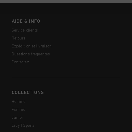
AIDE & INFO
Service clients
Retours
Expédition et livraison
Questions fréquentes
Contactez
COLLECTIONS
Homme
Femme
Junior
Cruyff Sports