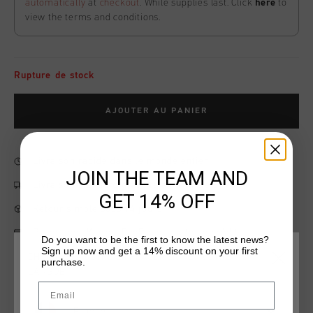
automatically
at
checkout
. While supplies last. Click
here
to
view the terms and conditions.
Rupture de stock
AJOUTER AU PANIER
Livraison rapide dans le monde entier
JOIN THE TEAM AND
Livraison standard gratuite à partir de €99,95
GET 14% OFF
Retour simple sous 14 jours
Payer avec Klarna, PayPal ou carte de crédit
Do you want to be the first to know the latest news?
Sign up now and get a 14% discount on your first
CHOISISSEZ VOTRE EMPLACEMENT ET VOTRE
purchase.
LANGUE
Email
Information produit
France