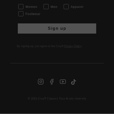
Women
Men
Apparel
Footwear
Sign up
By signing up, you agree to the Cruyff
Privacy Policy
.
© 2026 Cruyff Classics Tous droits réservés
FR | € EUR