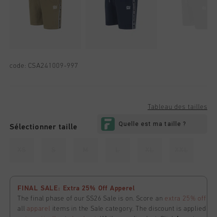
code:
CSA241009-997
Tableau des tailles
Sélectionner taille
XS
S
M
L
XL
XXL
FINAL SALE: Extra 25% Off Apperel
The final phase of our SS26 Sale is on. Score an
extra 25% off
all
apparel
items in the Sale category. The discount is applied