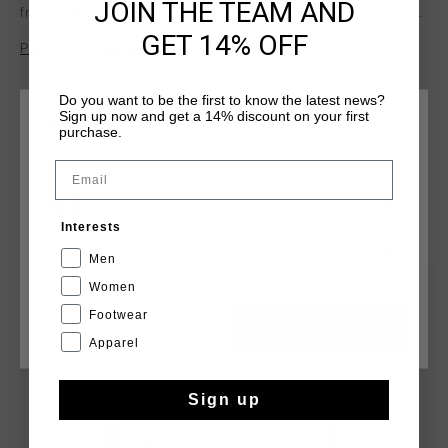
JOIN THE TEAM AND
from 80% Cotton and 20% Polyester. Provided with two side
pockets, drawstrings and white Cruyff branding on the left
GET 14% OFF
Plus d’information
upper leg.
Do you want to be the first to know the latest news?
Sign up now and get a 14% discount on your first
CHOISISSEZ VOTRE EMPLACEMENT ET VOTRE
purchase.
LANGUE
Email
France
TU POURRAIS AIMER
Interests
Français
Men
sale
sale
Women
Footwear
CANCEL
CHOISIR
Apparel
Sign up