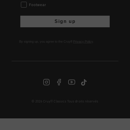
Footwear
Sign up
By signing up, you agree to the Cruyff
Privacy Policy
.
© 2026 Cruyff Classics Tous droits réservés
FR | € EUR
Login