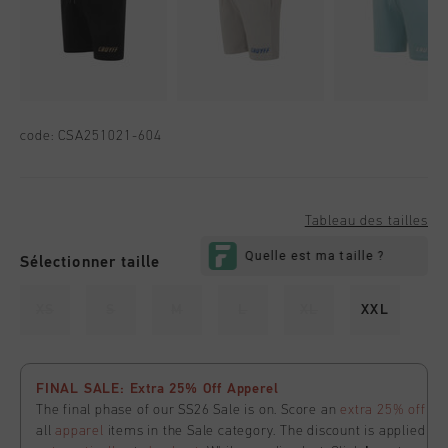
code:
CSA251021-604
Tableau des tailles
Sélectionner taille
XS
S
M
L
XL
XXL
FINAL SALE: Extra 25% Off Apperel
The final phase of our SS26 Sale is on. Score an
extra 25% off
all
apparel
items in the Sale category. The discount is applied