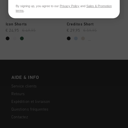
By signing up, you agree to our
Privacy Policy
and
Sales & Promotion
terms
.
Icon Shorts
Creditos Short
€ 24,95
€ 49,95
€ 29,95
€ 59,95
...
AIDE & INFO
Service clients
Retours
Expédition et livraison
Questions fréquentes
Contactez