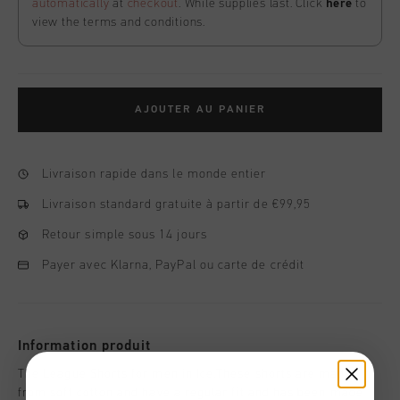
automatically
at
checkout
. While supplies last. Click
here
to
view the terms and conditions.
AJOUTER AU PANIER
Livraison rapide dans le monde entier
Livraison standard gratuite à partir de €99,95
Retour simple sous 14 jours
Payer avec Klarna, PayPal ou carte de crédit
Information produit
The League Shorts for men in Ice.These shorts are made
from soft cotton and have a regular fit and has been made