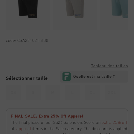
code:
CSA251021-600
Tableau des tailles
Sélectionner taille
XS
S
M
L
XL
XXL
FINAL SALE: Extra 25% Off Apperel
The final phase of our SS26 Sale is on. Score an
extra 25% off
all
apparel
items in the Sale category. The discount is applied