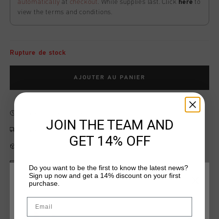
automatically
at
checkout
. While supplies last. Click
here
to
view the terms and conditions.
Rupture de stock
AJOUTER AU PANIER
Livraison rapide dans le monde entier
JOIN THE TEAM AND
Livraison standard gratuite à partir de €99,95
GET 14% OFF
Retour simple sous 14 jours
Payer avec Klarna, PayPal ou carte de crédit
Do you want to be the first to know the latest news?
Sign up now and get a 14% discount on your first
CHOISISSEZ VOTRE EMPLACEMENT ET VOTRE
purchase.
LANGUE
Email
Information produit
France