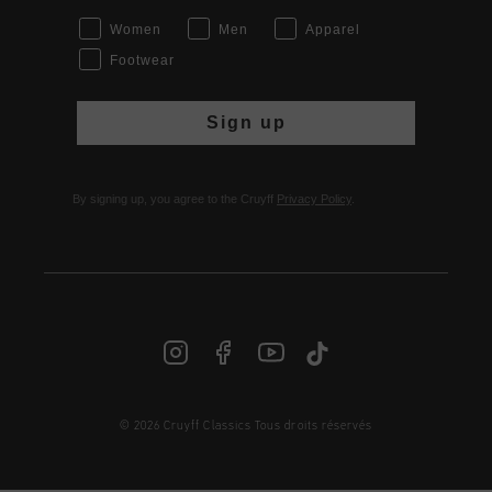
Women
Men
Apparel
Footwear
Sign up
By signing up, you agree to the Cruyff
Privacy Policy
.
© 2026 Cruyff Classics Tous droits réservés
FR | € EUR