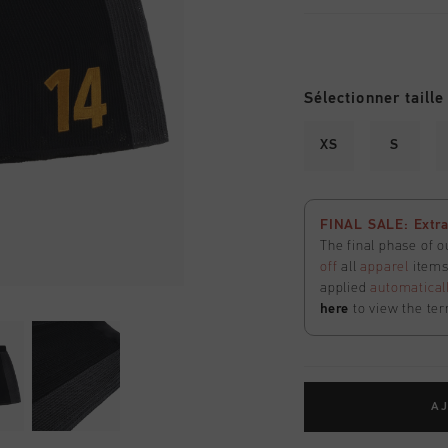
Sélectionner taille
XS
S
FINAL SALE: Extra
The final phase of o
off
all
apparel
items 
applied
automatical
here
to view the ter
AJ