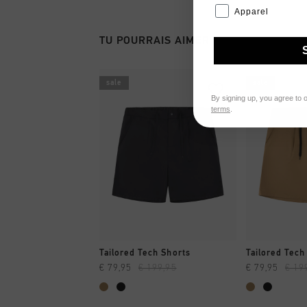
Apparel
TU POURRAIS AIMER
sale
sale
By signing up, you agree to 
terms
.
SHOPPING RAPIDE
SHOPPI
Tailored Tech Shorts
Tailored Tech
€ 79,95
€ 199,95
€ 79,95
€ 19