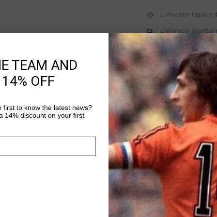
Livraison rapide 
Livraison standar
Retour simple sou
HE TEAM AND
Payer avec Klarna
 14% OFF
 first to know the latest news?
Information produi
 14% discount on your first
Johan Cruyff Knitted F
finished with a grey s
feature a regular fit
drawstring. The iconi
Plus d’information
front, adding a subtle 