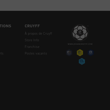
TIONS
CRUYFF
À propos de Cruyff
Store Info
Franchise
rts
Postes vacants