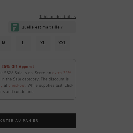
Tableau des tailles
M
L
XL
XXL
 25% Off Apperel
ur SS26 Sale is on. Score an
extra 25%
in the Sale category. The discount is
ly
at
checkout
. While supplies last. Click
ms and conditions.
OUTER AU PANIER