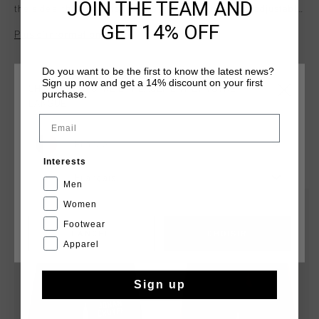
JOIN THE TEAM AND
the sides, these shorts feature a regular fit and an adjustable
waistband with a drawstring. The iconic number 9 is
GET 14% OFF
Plus d’information
embroidered on the left front, adding a subtle yet stylish
touch.
Do you want to be the first to know the latest news?
Sign up now and get a 14% discount on your first
CHOISISSEZ VOTRE EMPLACEMENT ET VOTRE
purchase.
LANGUE
Email
France
TU POURRAIS AIMER
Interests
Français
Men
sale
sale
Women
Footwear
CANCEL
CHOISIR
Apparel
Sign up