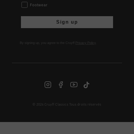
Footwear
Sign up
By signing up, you agree to the Cruyff
Privacy Policy
.
© 2026 Cruyff Classics Tous droits réservés
FR | € EUR
Login