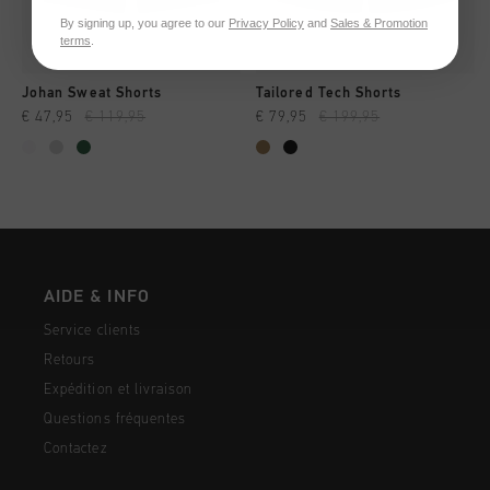
By signing up, you agree to our
Privacy Policy
and
Sales & Promotion
terms
.
Johan Sweat Shorts
Tailored Tech Shorts
€ 47,95
€ 119,95
€ 79,95
€ 199,95
AIDE & INFO
Service clients
Retours
Expédition et livraison
Questions fréquentes
Contactez