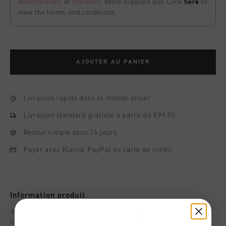
automatically
at
checkout
. While supplies last. Click
here
to
view the terms and conditions.
AJOUTER AU PANIER
Livraison rapide dans le monde entier
Livraison standard gratuite à partir de €99,95
Retour simple sous 14 jours
Payer avec Klarna, PayPal ou carte de crédit
Information produit
Johan Cruyff Knitted Football Shorts. Knitted in white and
finished with the iconic blue and red colors of Barcelona on