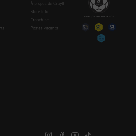
À propos de Cruyff
Store Info
Franchise
rts
Postes vacants