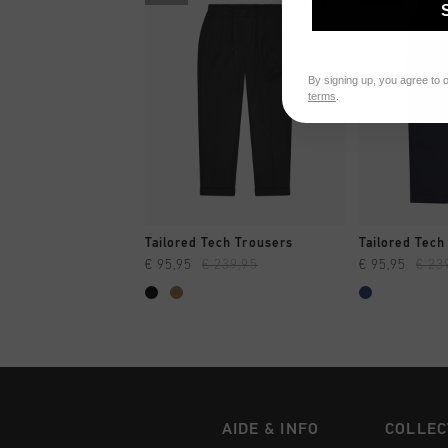
By signing up, you agree to 
terms
.
SHOPPING RAPIDE
SHOPPI
Tailored Tech Trousers
Tailored Tech
€ 95,95
€ 239,95
€ 95,95
€ 23
AIDE & INFO
COLLEC