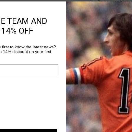
Payer avec Klarna
HE TEAM AND
 14% OFF
Information produi
Johan Cruyff Jeans in
regular fit and close 
 first to know the latest news?
pockets and two back
 14% discount on your first
Cruyff branding above
Plus d’information
colored stitching adds
stylish piece.
sale
sale