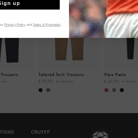
Sign up
our
Privacy Policy
and
Sales & Promotion
NG RAPIDE
SHOPPING RAPIDE
SHOPPING
 Trousers
Tailored Tech Trousers
Paco Pants
9,95
€ 95,95
€ 239,95
€ 49,95
€ 99,95
...
TIONS
CRUYFF