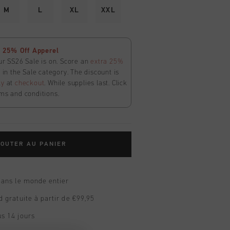
M
L
XL
XXL
 25% Off Apperel
ur SS26 Sale is on. Score an
extra 25%
in the Sale category. The discount is
ly
at
checkout
. While supplies last. Click
ms and conditions.
OUTER AU PANIER
dans le monde entier
d gratuite à partir de €99,95
s 14 jours