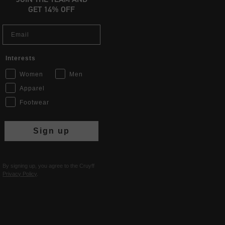
GET 14% OFF
Email
Interests
Women
Men
Apparel
Footwear
Sign up
By signing up, you agree to the Cruyff
Privacy Policy
.