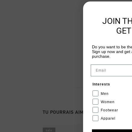
JOIN T
GET
Do you want to be the
Sign up now and get a
purchase.
Email
Interests
Men
Women
Footwear
TU POURRAIS AIMER
Apparel
sale
sale