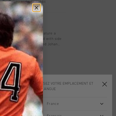
, PayPal ou carte de crédit
t
 dark Blue. These jeans feature a
with a press stud. Designed with side
 pockets, with embroidered Johan
 the right back pocket. The with-
 the perfect finishing touch to this
CHOISISSEZ VOTRE EMPLACEMENT ET
VOTRE LANGUE
France
sale