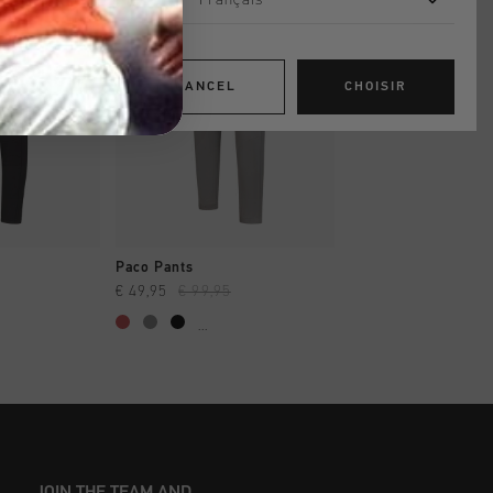
Français
CANCEL
CHOISIR
 RAPIDE
SHOPPING RAPIDE
Paco Pants
€ 49,95
€ 99,95
...
JOIN THE TEAM AND