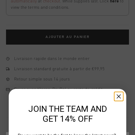
automatically
at
checkout
. While supplies last. Click
here
to
view the terms and conditions.
AJOUTER AU PANIER
Livraison rapide dans le monde entier
Livraison standard gratuite à partir de €99,95
Retour simple sous 14 jours
Payer avec Klarna, PayPal ou carte de crédit
JOIN THE TEAM AND
GET 14% OFF