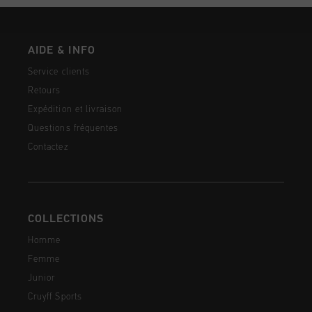
AIDE & INFO
Service clients
Retours
Expédition et livraison
Questions fréquentes
Contactez
COLLECTIONS
Homme
Femme
Junior
Cruyff Sports