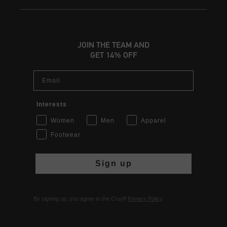
JOIN THE TEAM AND
GET 14% OFF
Email
Interests
Women
Men
Apparel
Footwear
Sign up
By signing up, you agree to the Cruyff
Privacy Policy
.