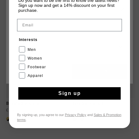
Do you want to be the first to know the latest news?
Sign up now and get a 14% discount on your first
TU POURRAIS AIMER
CHOISISSEZ VOTRE EMPLACEMENT ET VOTRE
purchase.
LANGUE
Email
sale
sale
France
Interests
Français
Men
Women
Footwear
CANCEL
CHOISIR
Apparel
Sign up
Boxsta Swimshort
Tiva Swimshort
€ 29,95
€ 59,95
€ 29,95
€ 59,95
By signing up, you agree to our
Privacy Policy
and
Sales & Promotion
terms
.
...