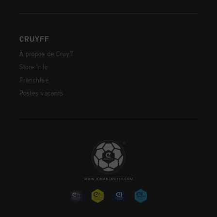
CRUYFF
À propos de Cruyff
Store Info
Franchise
Postes vacants