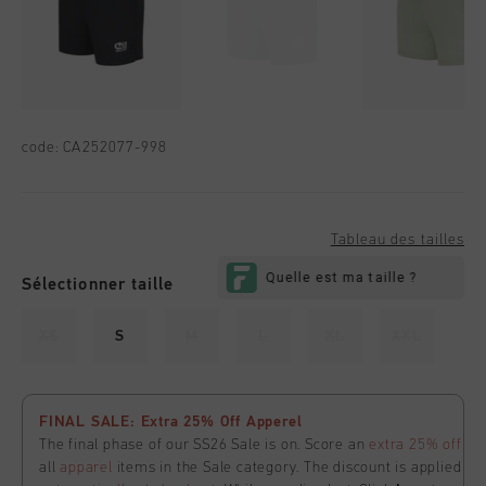
code:
CA252077-998
Tableau des tailles
Sélectionner taille
XS
S
M
L
XL
XXL
FINAL SALE: Extra 25% Off Apperel
The final phase of our SS26 Sale is on. Score an
extra 25% off
all
apparel
items in the Sale category. The discount is applied