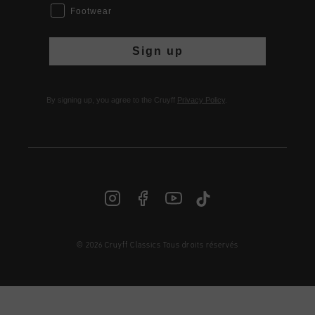
Footwear
Sign up
By signing up, you agree to the Cruyff
Privacy Policy
.
© 2026 Cruyff Classics Tous droits réservés
FR | € EUR
Login