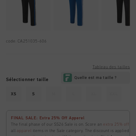
code:
CA251035-606
Tableau des tailles
Sélectionner taille
XS
S
M
L
XL
XXL
FINAL SALE: Extra 25% Off Apperel
The final phase of our SS26 Sale is on. Score an
extra 25% off
all
apparel
items in the Sale category. The discount is applied