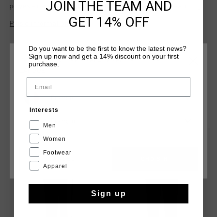
JOIN THE TEAM AND
polyester and 45% cotton, it ensures a relaxed fit. Featuring
an elastic waistband with drawcords, a welt pocket at the
GET 14% OFF
Plus d’information
back, bold print artwork on both legs, and sleek taping along
the sides, these joggers bring a modern and sporty edge to
any outfit.
Do you want to be the first to know the latest news?
Sign up now and get a 14% discount on your first
CHOISISSEZ VOTRE EMPLACEMENT ET VOTRE
purchase.
LANGUE
Email
France
TU POURRAIS AIMER
Interests
Français
Men
sale
sale
Women
Footwear
CANCEL
CHOISIR
Apparel
Sign up