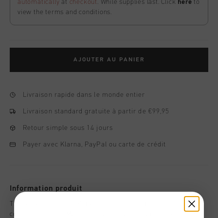
automatically
at
checkout
. While supplies last. Click
here
to
view the terms and conditions.
AJOUTER AU PANIER
Livraison rapide dans le monde entier
Livraison standard gratuite à partir de €99,95
Retour simple sous 14 jours
Payer avec Klarna, PayPal ou carte de crédit
Information produit
The Gudad Jogger in Kobalt is the perfect blend of style and
comfort for men. Made from a soft yet durable mix of 55%