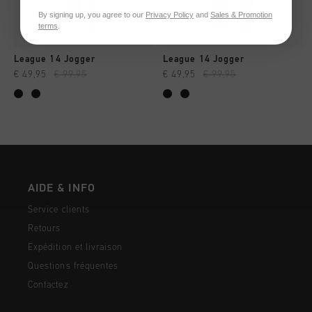
By signing up, you agree to our
Privacy Policy
and
Sales & Promotion
terms
.
League 14 Jogger
League 14 Jogger
€ 49,95
€ 99,95
€ 49,95
€ 99,95
AIDE & INFO
Service clients
Retours
Expédition et livraison
Questions fréquentes
Contactez