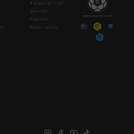
À propos de Cruyff
Store Info
Franchise
rts
Postes vacants