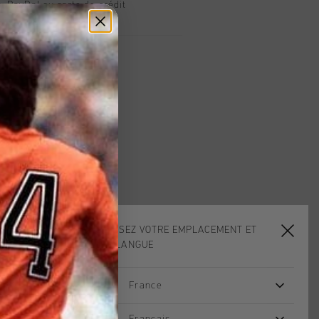
, PayPal ou carte de crédit
t
CHOISISSEZ VOTRE EMPLACEMENT ET
VOTRE LANGUE
France
sale
sale
Français