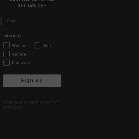
GET 14% OFF
Email
Interests
Women
Men
Apparel
Footwear
Sign up
By signing up, you agree to the Cruyff
Privacy Policy
.