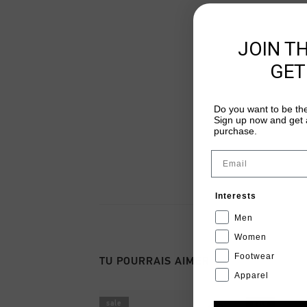
JOIN T
GET
Do you want to be the
Sign up now and get a
purchase.
Email
Interests
Men
Women
Footwear
TU POURRAIS AIMER
Apparel
sale
sale