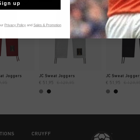
Sign up
our
Privacy Policy
and
Sales & Promotion
NG RAPIDE
SHOPPING RAPIDE
SHOPPING
at Joggers
JC Sweat Joggers
JC Sweat Jogger
9,95
€ 51,95
€ 129,95
€ 51,95
€ 129,9
TIONS
CRUYFF