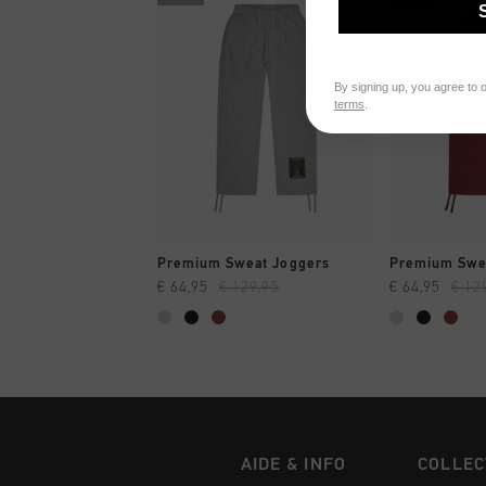
By signing up, you agree to 
terms
.
SHOPPING RAPIDE
SHOPPI
Premium Sweat Joggers
Premium Swe
€ 64,95
€ 129,95
€ 64,95
€ 12
AIDE & INFO
COLLEC