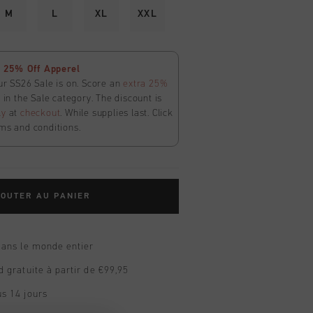
M
L
XL
XXL
 25% Off Apperel
ur SS26 Sale is on. Score an
extra 25%
in the Sale category. The discount is
ly
at
checkout
. While supplies last. Click
ms and conditions.
OUTER AU PANIER
dans le monde entier
d gratuite à partir de €99,95
s 14 jours