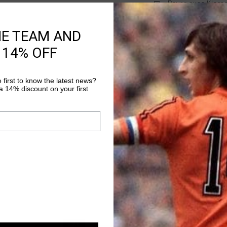
Payer avec Klarna
HE TEAM AND
 14% OFF
Information produi
Test.
 first to know the latest news?
 14% discount on your first
Plus d’information
sale
sale