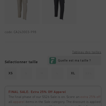
code:
CA243003-998
Tableau des tailles
Sélectionner taille
XS
S
M
L
XL
XXL
FINAL SALE: Extra 25% Off Apperel
The final phase of our SS26 Sale is on. Score an
extra 25% off
all
apparel
items in the Sale category. The discount is applied