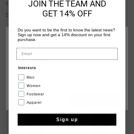
JOIN THE TEAM AND
8% elastane, this slim-fit overshirt features a cargo pocket
with an internal flap and an adjustable bungee cord at the
GET 14% OFF
Plus d’information
hem. Its unique hex-shaped cut-and-sew panels at the knee
and canvas structure offer both functionality and modern
flair.
Do you want to be the first to know the latest news?
Sign up now and get a 14% discount on your first
CHOISISSEZ VOTRE EMPLACEMENT ET VOTRE
purchase.
LANGUE
Email
France
TU POURRAIS AIMER
Interests
Français
Men
sale
sale
Women
Footwear
CANCEL
CHOISIR
Apparel
Sign up