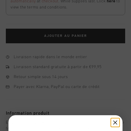
automatically
at
checkout
. While supplies last. Click
here
to
view the terms and conditions.
AJOUTER AU PANIER
Livraison rapide dans le monde entier
Livraison standard gratuite à partir de €99,95
Retour simple sous 14 jours
Payer avec Klarna, PayPal ou carte de crédit
Information produit
Elevate your style with the Cruyff Lienzo Pants in black. Made
from a durable blend of 60% polyester, 32% polyamide, and