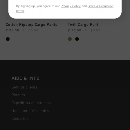
By signing up, you agree to our
Privacy Policy
and
Sales & Promotion
terms
.
Cotton Ripstop Cargo Pants
Twill Cargo Pant
€ 54,95
€ 109,95
€ 59,95
€ 119,95
AIDE & INFO
Service clients
Retours
Expédition et livraison
Questions fréquentes
Contactez