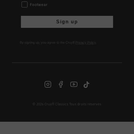
Footwear
Sign up
By signing up, you agree to the Cruyff
Privacy Policy
.
© 2026 Cruyff Classics Tous droits réservés
FR | € EUR
Login