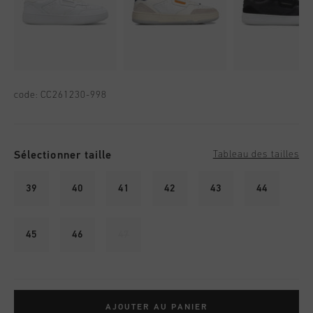
code:
CC261230-998
Sélectionner taille
Tableau des tailles
39
40
41
42
43
44
45
46
47
AJOUTER AU PANIER