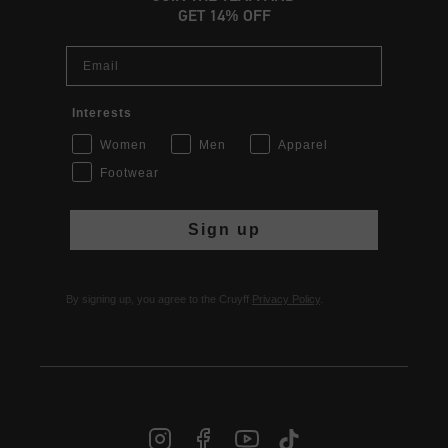
GET 14% OFF
Email
Interests
Women
Men
Apparel
Footwear
Sign up
By signing up, you agree to the Cruyff
Privacy Policy
.