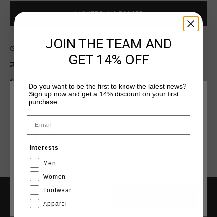
AJOUTER AU PANIER
JOIN THE TEAM AND
Livraison rapide dans le monde entier
GET 14% OFF
Livraison standard gratuite à partir de €99,95
Retour simple sous 14 jours
Do you want to be the first to know the latest news?
Sign up now and get a 14% discount on your first
Payer avec Klarna, PayPal ou carte de crédit
CHOISISSEZ VOTRE EMPLACEMENT ET VOTRE
purchase.
LANGUE
Email
France
Interests
Français
Men
Women
Footwear
CANCEL
CHOISIR
Apparel
AIDE & INFO