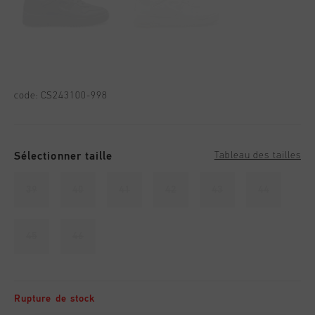
code:
CS243100-998
Sélectionner taille
Tableau des tailles
39
40
41
42
43
44
45
46
Rupture de stock