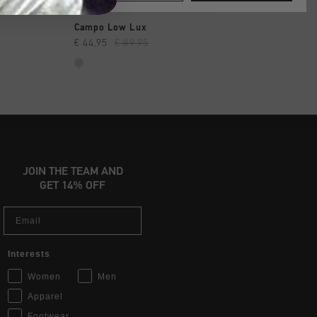
 RAPIDE
SHOPPING RAPIDE
SHOPPING R
Campo Low Lux
Campo Low Tall
€ 44,95
€ 89,95
€ 59,00
€ 99,95
JOIN THE TEAM AND
GET 14% OFF
Email
Interests
Women
Men
Apparel
Footwear