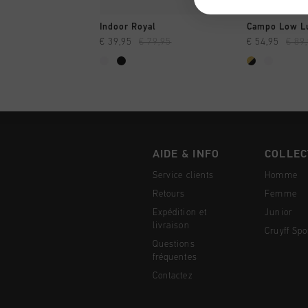
SHOPPING RAPIDE
SHOPPI
Indoor Royal
Campo Low Lu
€ 39,95
€ 79,95
€ 54,95
€ 89
AIDE & INFO
COLLEC
Service clients
Homme
Retours
Femme
Expédition et
Junior
livraison
Cruyff Spo
Questions
fréquentes
Contactez