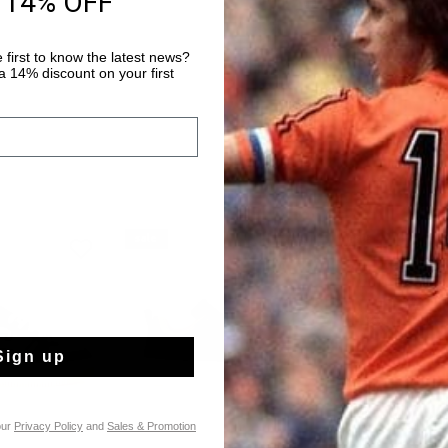
 14% OFF
Payer avec Klarna
 first to know the latest news?
 14% discount on your first
sale
sale
Sign up
our
Privacy Policy
and
Sales & Promotion