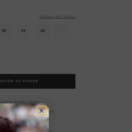
Tableau des tailles
38
39
40
41
OUTER AU PANIER
dans le monde entier
d gratuite à partir de €99,95
s 14 jours