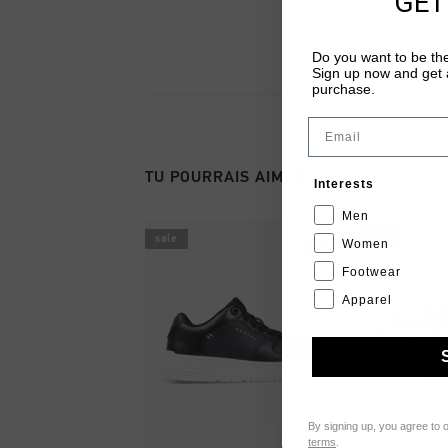
GET
Do you want to be the
Sign up now and get a
purchase.
Email
TU POURRAIS AIMER
Interests
Men
sale
sale
Women
Footwear
Apparel
By signing up, you agree to 
terms
.