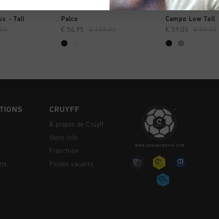
NG RAPIDE
SHOPPING RAPIDE
SHOPPING
x - Tall
Palco
Campo Low Tall
,95
€ 54,95
€ 109,95
€ 59,00
€ 99,95
TIONS
CRUYFF
À propos de Cruyff
Store Info
Franchise
rts
Postes vacants