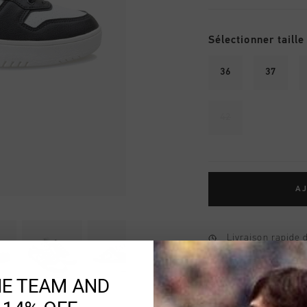
Sélectionner taille
36
37
42
AJ
Livraison rapide 
Livraison standar
HE TEAM AND
Retour simple sou