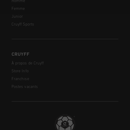
Homme
Femme
Junior
Cruyff Sports
CRUYFF
À propos de Cruyff
Store Info
Franchise
Postes vacants