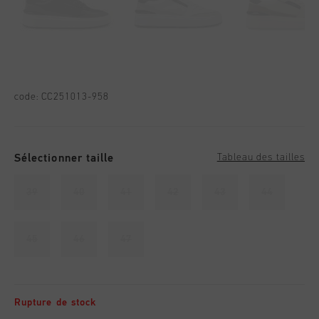
code:
CC251013-958
Sélectionner taille
Tableau des tailles
39
40
41
42
43
44
45
46
47
Rupture de stock