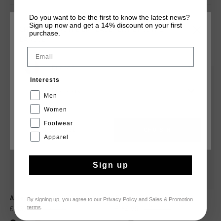
Do you want to be the first to know the latest news?
Sign up now and get a 14% discount on your first
CHOISISSEZ VOTRE EMPLACEMENT ET VOTRE
purchase.
LANGUE
TU POURRAIS AIMER
Email
France
sale
sale
Interests
Français
Men
Women
Footwear
CANCEL
CHOISIR
Apparel
Sign up
Aztec
Collegam
By signing up, you agree to our
Privacy Policy
and
Sales & Promotion
terms
.
€ 83,00
€ 139,95
€ 64,95
€ 129,95