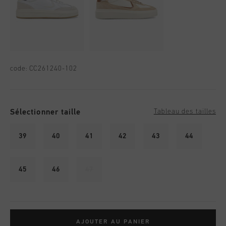
code:
CC261240-102
Sélectionner taille
Tableau des tailles
39
40
41
42
43
44
45
46
47
AJOUTER AU PANIER