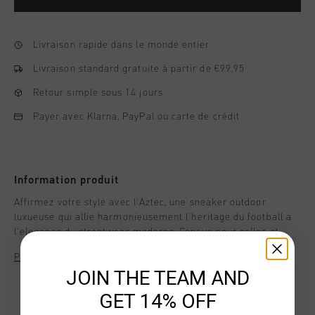
Livraison rapide dans le monde entier
Livraison standard gratuite à partir de €99,95
Retour simple sous 14 jours
Payer avec Klarna, PayPal ou carte de crédit
Information produit
Affirmez votre style avec l'Aztec, une sneaker outdoor
luxueuse qui allie harmonieusement l'heritage du football a
l'elegance du streetwear moderne. Concue pour celles et
ceux qui apprecient les details raffines, l'Aztec sublimera
Plus d’information
chacun de vos pas, meme en dehors des terrains.
JOIN THE TEAM AND
GET 14% OFF