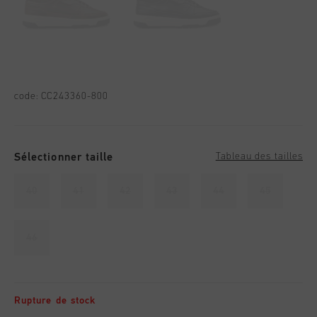
code:
CC243360-800
Sélectionner taille
Tableau des tailles
40
41
42
43
44
45
46
Rupture de stock