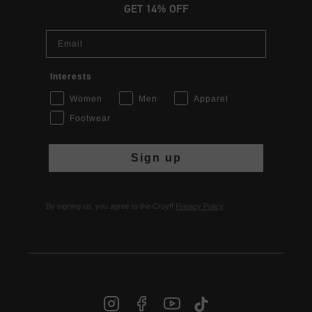
GET 14% OFF
Email
Interests
Women
Men
Apparel
Footwear
Sign up
By signing up, you agree to the Cruyff
Privacy Policy
.