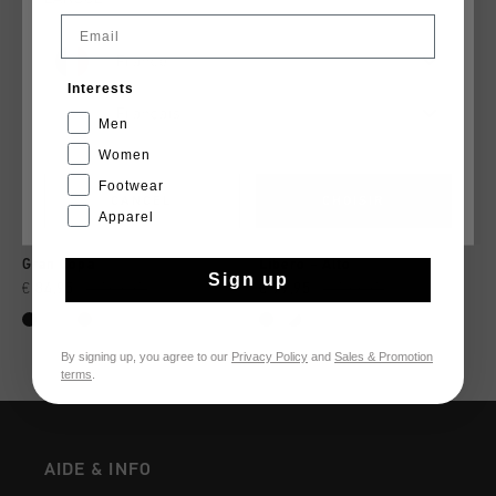
Email
France
Interests
Français
Men
Women
Footwear
CANCEL
CHOISIR
Apparel
Gran Copa
Libero - Alto
Sign up
€ 84,95
€ 169,95
€ 99,95
€ 199,95
By signing up, you agree to our
Privacy Policy
and
Sales & Promotion
terms
.
AIDE & INFO