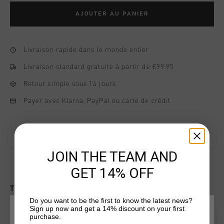
AJOUTER AU PANIER
Livraison rapide dans le monde entier
Livraison standard gratuite à partir de €99,95
Retour simple sous 14 jours
Payer avec Klarna, PayPal ou carte de crédit
JOIN THE TEAM AND
GET 14% OFF
TU POURRAIS AIMER
Do you want to be the first to know the latest news?
Sign up now and get a 14% discount on your first
CHOISISSEZ VOTRE EMPLACEMENT ET VOTRE
purchase.
sale
sale
LANGUE