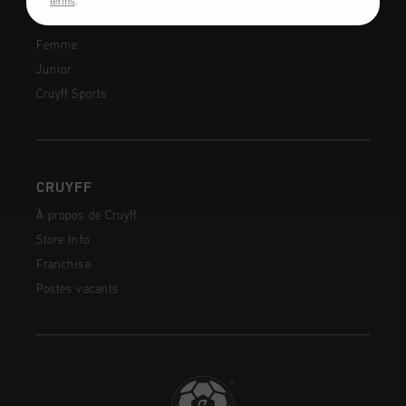
terms
.
Homme
Femme
Junior
Cruyff Sports
CRUYFF
À propos de Cruyff
Store Info
Franchise
Postes vacants