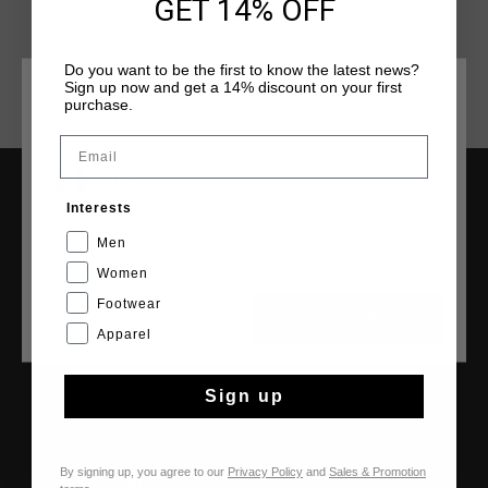
GET 14% OFF
Do you want to be the first to know the latest news?
Sign up now and get a 14% discount on your first
CHOISISSEZ VOTRE EMPLACEMENT ET VOTRE
purchase.
LANGUE
Email
France
Interests
AIDE & INFO
Français
Men
Service clients
Women
Retours
Footwear
Expédition et livraison
CANCEL
CHOISIR
Apparel
Questions fréquentes
Contactez
Sign up
By signing up, you agree to our
Privacy Policy
and
Sales & Promotion
COLLECTIONS