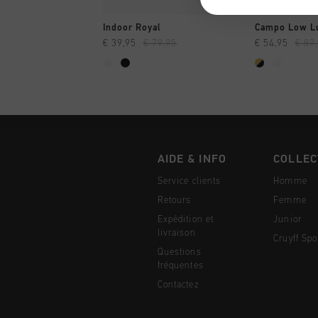
SHOPPING RAPIDE
SHOPPI
Indoor Royal
Campo Low Lu
€ 39,95
€ 79,95
€ 54,95
€ 89
AIDE & INFO
COLLEC
Service clients
Homme
Retours
Femme
Expédition et
Junior
livraison
Cruyff Spo
Questions
fréquentes
Contactez