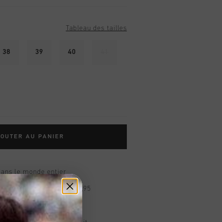
Tableau des tailles
38
39
40
41
OUTER AU PANIER
dans le monde entier
d gratuite à partir de €99,95
s 14 jours