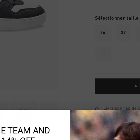
Sélectionner taille
36
37
42
AJ
Livraison rapide 
Livraison standar
HE TEAM AND
Retour simple sou