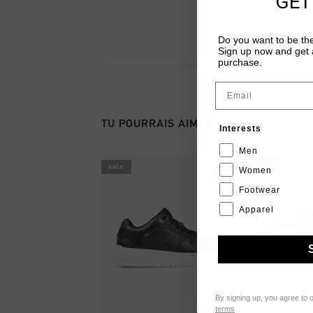
GET
Do you want to be the
Sign up now and get a
purchase.
Email
TU POURRAIS AIMER
Interests
Men
sale
sale
Women
Footwear
Apparel
By signing up, you agree to 
terms
.