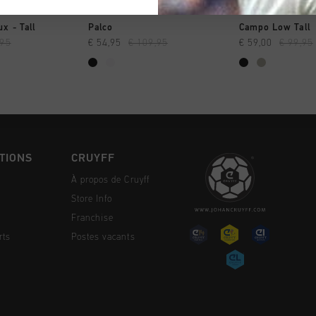
NG RAPIDE
SHOPPING RAPIDE
SHOPPING
x - Tall
Palco
Campo Low Tall
,95
€ 54,95
€ 109,95
€ 59,00
€ 99,95
TIONS
CRUYFF
À propos de Cruyff
Store Info
Franchise
rts
Postes vacants