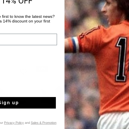
 14% OFF
Payer avec Klarna
 first to know the latest news?
 14% discount on your first
sale
sale
Sign up
our
Privacy Policy
and
Sales & Promotion