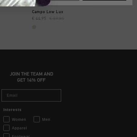
 RAPIDE
SHOPPING RAPIDE
SHOPPING R
Campo Low Lux
Campo Low Tall
€ 44,95
€ 89,95
€ 59,00
€ 99,95
JOIN THE TEAM AND
GET 14% OFF
Email
Interests
Women
Men
Apparel
Footwear