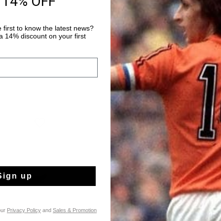
 14% OFF
Payer avec Klarna
 first to know the latest news?
 14% discount on your first
Sign up
our
Privacy Policy
and
Sales & Promotion