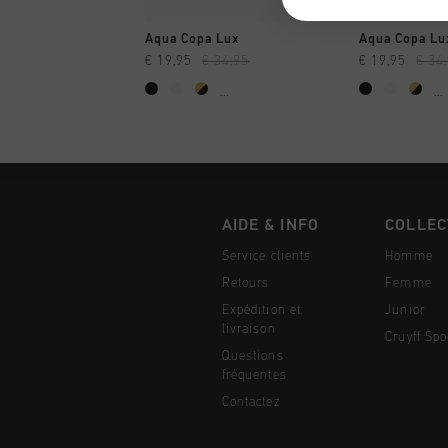
SHOPPING RAPIDE
SHOPPI
Aqua Copa Lux
Aqua Copa Lu
€ 19,95
€ 34,95
€ 19,95
€ 34
...
...
AIDE & INFO
COLLEC
Service clients
Homme
Retours
Femme
Expédition et
Junior
livraison
Cruyff Spo
Questions
fréquentes
Contactez