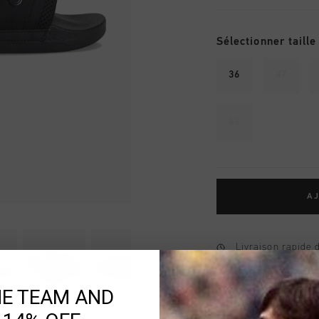
Sélectionner taille
36
37
42
AJ
Livraison rapide 
Livraison standar
HE TEAM AND
Retour simple sou