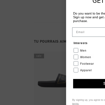
GET
Do you want to be the
Sign up now and get a
purchase.
Email
TU POURRAIS AIMER
Interests
Men
sale
sale
Women
Footwear
Apparel
By signing up, you agree to 
terms
.