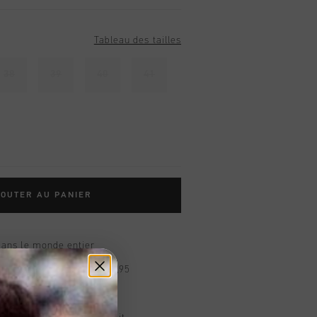
Tableau des tailles
38
39
40
41
OUTER AU PANIER
dans le monde entier
d gratuite à partir de €99,95
s 14 jours