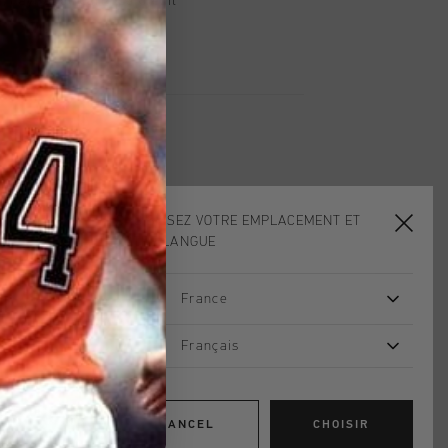
, PayPal ou carte de crédit
CHOISISSEZ VOTRE EMPLACEMENT ET
VOTRE LANGUE
France
Français
CANCEL
CHOISIR