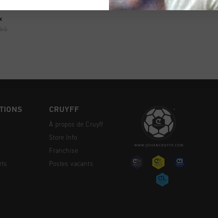
NG RAPIDE
x
,95
TIONS
CRUYFF
À propos de Cruyff
Store Info
Franchise
rts
Postes vacants