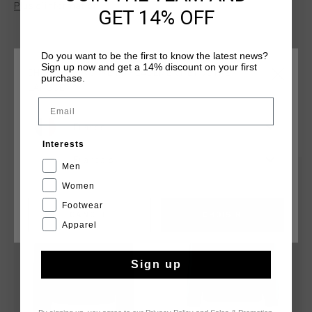
Plus d’information
optimal ventilation and reflective elements for enhanced
GET 14% OFF
visibility, it's perfect for outdoor activities. The full zip design
ensures ease of wear, making it an ideal choice for an active
lifestyle.
Do you want to be the first to know the latest news?
Sign up now and get a 14% discount on your first
CHOISISSEZ VOTRE EMPLACEMENT ET VOTRE
purchase.
LANGUE
Email
TU POURRAIS AIMER
France
Interests
Français
Men
sale
sale
Women
Footwear
CANCEL
CHOISIR
Apparel
Sign up