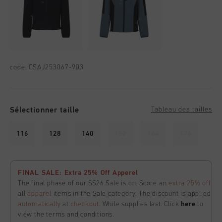
code:
CSAJ253067-903
Sélectionner taille
Tableau des tailles
116
128
140
152
164
176
FINAL SALE: Extra 25% Off Apperel
The final phase of our SS26 Sale is on. Score an
extra 25% off
all
apparel
items in the Sale category. The discount is applied
automatically
at
checkout
. While supplies last. Click
here
to
view the terms and conditions.