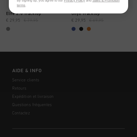
By signing up, you agree to our
Privacy Policy
and
Sales & Promotion
terms
.
Elite 2.0 Tracktop
Onyx Tracktop
€ 29,95
€ 79,95
€ 29,95
€ 69,95
AIDE & INFO
Service clients
Retours
Expédition et livraison
Questions fréquentes
Contactez