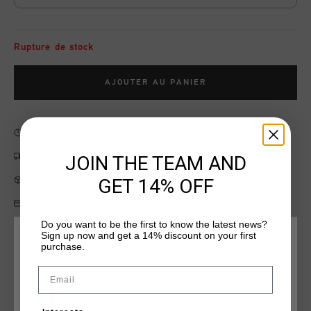
Rupture de stock
AJOUTER AU PANIER
Livraison rapide dans le monde entier
Livraison standard gratuite à partir de €99,95
JOIN THE TEAM AND
Retour simple sous 14 jours
GET 14% OFF
Payer avec Klarna, PayPal ou carte de crédit
Do you want to be the first to know the latest news?
Sign up now and get a 14% discount on your first
CHOISISSEZ VOTRE EMPLACEMENT ET VOTRE
purchase.
LANGUE
Information produit
Email
The Energized Tee in blue depths combines comfort and style
France
with its soft cotton fabric. Featuring an embroidered Cruyff C