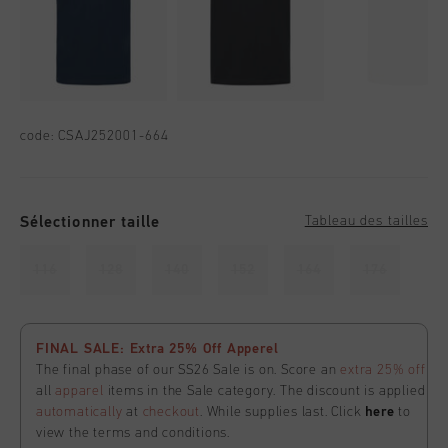
code:
CSAJ252001-664
Sélectionner taille
Tableau des tailles
116
128
140
152
164
176
FINAL SALE: Extra 25% Off Apperel
The final phase of our SS26 Sale is on. Score an
extra 25% off
all
apparel
items in the Sale category. The discount is applied
automatically
at
checkout
. While supplies last. Click
here
to
view the terms and conditions.