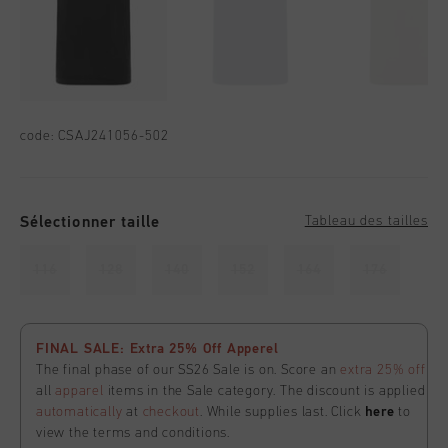
code:
CSAJ241056-502
Sélectionner taille
Tableau des tailles
116
128
140
152
164
176
FINAL SALE: Extra 25% Off Apperel
The final phase of our SS26 Sale is on. Score an
extra 25% off
all
apparel
items in the Sale category. The discount is applied
automatically
at
checkout
. While supplies last. Click
here
to
view the terms and conditions.