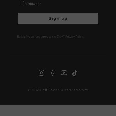
Footwear
Sign up
By signing up, you agree to the Cruyff
Privacy Policy
.
© 2026 Cruyff Classics Tous droits réservés
FR | € EUR
Login