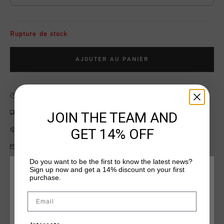
Rupture de stock
AJOUTER AU PANIER
Livraison rapide dans le monde entier
Livraison standard gratuite à partir de €99,95
JOIN THE TEAM AND
Retour simple sous 14 jours
GET 14% OFF
Payer avec Klarna, PayPal ou carte de crédit
Do you want to be the first to know the latest news?
Sign up now and get a 14% discount on your first
CHOISISSEZ VOTRE EMPLACEMENT ET VOTRE
purchase.
LANGUE
Information produit
Email
Cruyff Sports Junior Soothe Tee in Olive Color. Features the C-
France
lion logo in reflective print on the left chest, which ensures