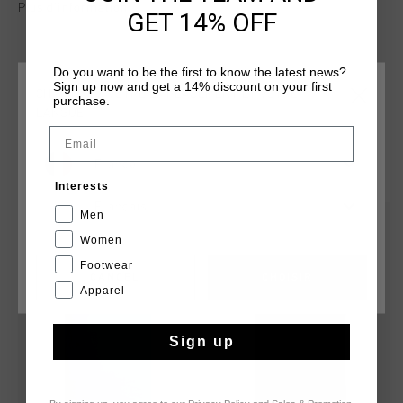
Plus d’information
look suitable for both casual and semi-casual occasions. A
GET 14% OFF
perfect blend of sophistication and comfort for everyday
wear.
Do you want to be the first to know the latest news?
Sign up now and get a 14% discount on your first
CHOISISSEZ VOTRE EMPLACEMENT ET VOTRE
purchase.
LANGUE
Email
TU POURRAIS AIMER
France
Interests
Français
Men
sale
sale
Women
Footwear
CANCEL
CHOISIR
Apparel
Sign up