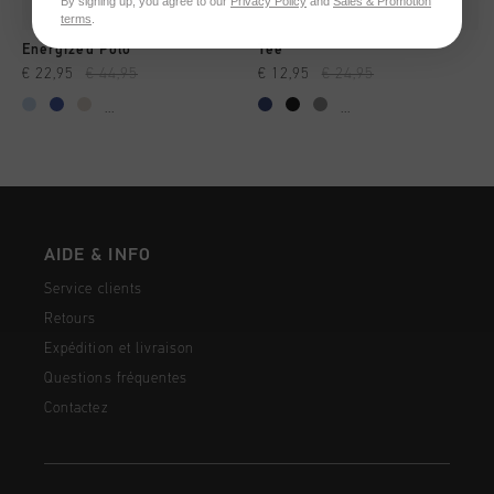
By signing up, you agree to our
Privacy Policy
and
Sales & Promotion
terms
.
Energized Polo
Tee
€ 22,95
€ 44,95
€ 12,95
€ 24,95
...
...
AIDE & INFO
Service clients
Retours
Expédition et livraison
Questions fréquentes
Contactez