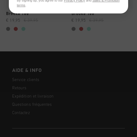
By signing up, you agree to our
Privacy Policy
and
Sales & Promotion
terms
.
Brooke Tee
Brooke Tee
€ 19,95
€ 39,95
€ 19,95
€ 39,95
AIDE & INFO
Service clients
Retours
Expédition et livraison
Questions fréquentes
Contactez