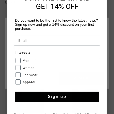
Plus d’information
wear.
GET 14% OFF
Do you want to be the first to know the latest news?
Sign up now and get a 14% discount on your first
CHOISISSEZ VOTRE EMPLACEMENT ET VOTRE
purchase.
LANGUE
Email
France
TU POURRAIS AIMER
Interests
Français
Men
sale
sale
Women
Footwear
CANCEL
CHOISIR
Apparel
Sign up