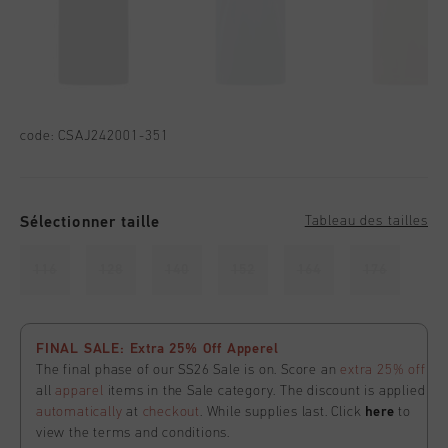
code:
CSAJ242001-351
Sélectionner taille
Tableau des tailles
116
128
140
152
164
176
FINAL SALE: Extra 25% Off Apperel
The final phase of our SS26 Sale is on. Score an
extra 25% off
all
apparel
items in the Sale category. The discount is applied
automatically
at
checkout
. While supplies last. Click
here
to
view the terms and conditions.