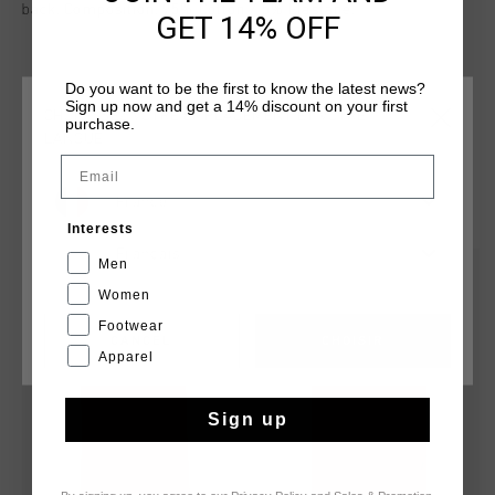
back. Composition: 95% Cotton / 5% Elastane.
GET 14% OFF
Do you want to be the first to know the latest news?
Sign up now and get a 14% discount on your first
CHOISISSEZ VOTRE EMPLACEMENT ET VOTRE
purchase.
LANGUE
Email
TU POURRAIS AIMER
France
Interests
Français
Men
sale
sale
Women
Footwear
CANCEL
CHOISIR
Apparel
Sign up