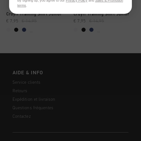
By signing up, you agree to our
Privacy Policy
and
Sales & Promotion
terms
.
Cruyff Training Shirt Junior
Cruyff Training Shirt Junior
€ 7,95
€ 14,95
€ 7,95
€ 14,95
...
...
AIDE & INFO
Service clients
Retours
Expédition et livraison
Questions fréquentes
Contactez