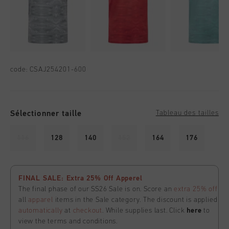
code:
CSAJ254201-600
Sélectionner taille
Tableau des tailles
116
128
140
152
164
176
FINAL SALE: Extra 25% Off Apperel
The final phase of our SS26 Sale is on. Score an
extra 25% off
all
apparel
items in the Sale category. The discount is applied
automatically
at
checkout
. While supplies last. Click
here
to
view the terms and conditions.