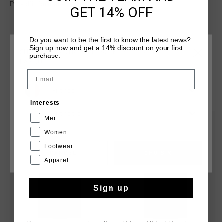
Plus d’information
wear or showing off your love for the game, it offers a
GET 14% OFF
modern look with comfort.
Do you want to be the first to know the latest news?
Sign up now and get a 14% discount on your first
CHOISISSEZ VOTRE EMPLACEMENT ET VOTRE
purchase.
LANGUE
Email
TU POURRAIS AIMER
France
Interests
Français
Men
sale
sale
Women
Footwear
CANCEL
CHOISIR
Apparel
Sign up