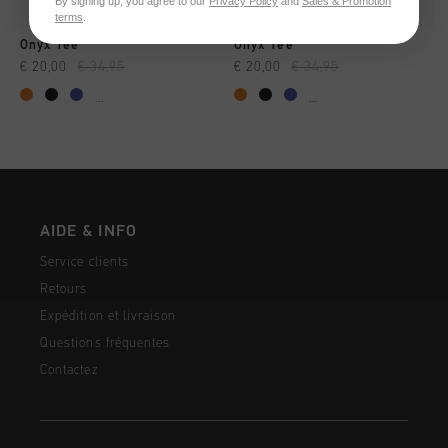
By signing up, you agree to our
Privacy Policy
and
Sales & Promotion
terms
.
Onyx Tee
Onyx Tee
€ 20,00
€ 34,95
€ 20,00
€ 34,95
...
...
AIDE & INFO
Service clients
Retours
Expédition et livraison
Questions fréquentes
Contactez