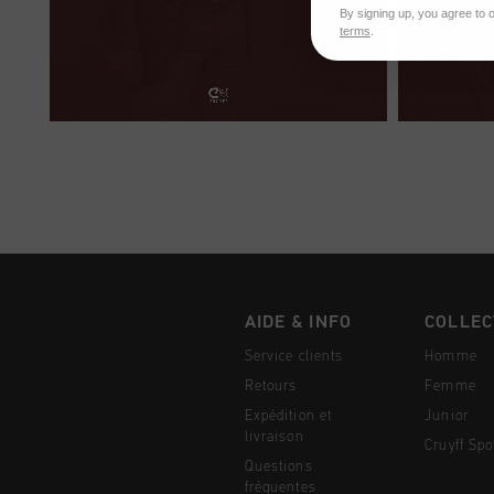
By signing up, you agree to 
terms
.
AIDE & INFO
COLLEC
Service clients
Homme
Retours
Femme
Expédition et
Junior
livraison
Cruyff Spo
Questions
fréquentes