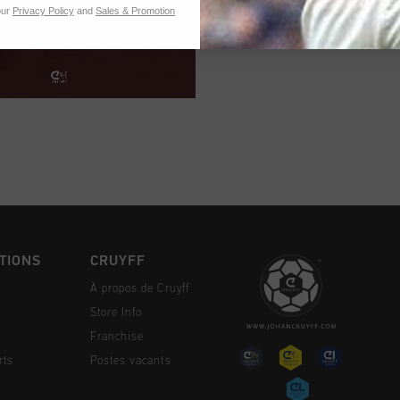
our
Privacy Policy
and
Sales & Promotion
TIONS
CRUYFF
À propos de Cruyff
Store Info
Franchise
rts
Postes vacants