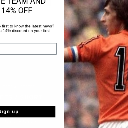
HE TEAM AND
 14% OFF
SHOPPING RAPIDE
SHOPPING RAPIDE
Jogger Suit
League Tee-Short Suit
,90
€ 32,90
€ 64,90
 first to know the latest news?
 14% discount on your first
Sign up