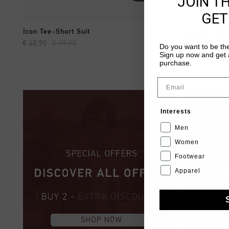
JOIN T
GET
SHOPPING RAPIDE
Icon Tee-Short Suit
League Tee-
€ 40,90
€ 79,90
€ 37,90
€ 74
Do you want to be the
Sign up now and get a
purchase.
Email
Interests
Men
Women
Footwear
Apparel