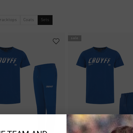
racktops
Coats
Sets
sale