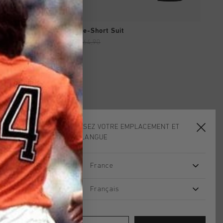
SHOPPING RAPIDE
League Tee-Short Suit
€ 32,90
€ 64,90
CHOISISSEZ VOTRE EMPLACEMENT ET
VOTRE LANGUE
France
Français