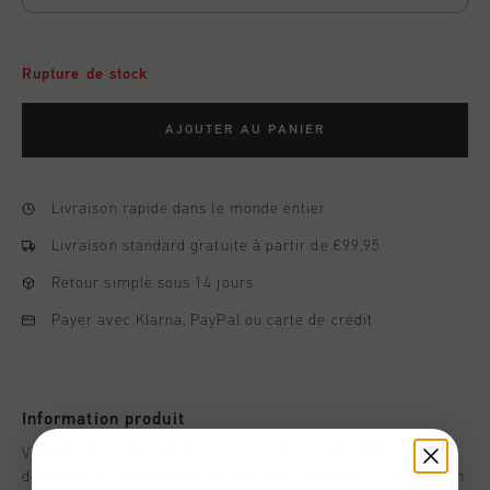
Rupture de stock
AJOUTER AU PANIER
Livraison rapide dans le monde entier
Livraison standard gratuite à partir de €99,95
Retour simple sous 14 jours
Payer avec Klarna, PayPal ou carte de crédit
Information produit
Vital Zip Through in teal is a casual full-zip hooded top
designed for unisex juniors. Featuring the iconic Cruyff C Lion