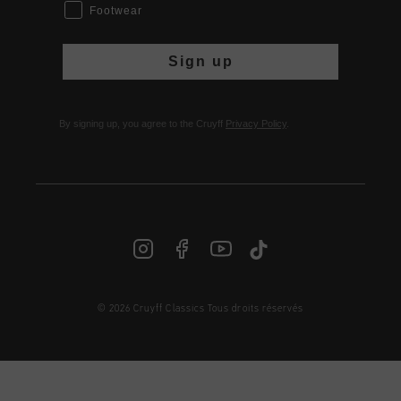
Footwear
Sign up
By signing up, you agree to the Cruyff
Privacy Policy
.
© 2026 Cruyff Classics Tous droits réservés
FR | € EUR
Login