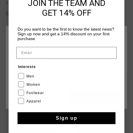
JOIN THE TEAM AND
logo on the chest, this hoodie combines comfort and style
with its regular fit. Perfect for everyday wear, it offers a
GET 14% OFF
Plus d’information
versatile look for any casual occasion.
Do you want to be the first to know the latest news?
Sign up now and get a 14% discount on your first
CHOISISSEZ VOTRE EMPLACEMENT ET VOTRE
purchase.
LANGUE
Email
France
TU POURRAIS AIMER
Interests
Français
Men
sale
sale
Women
Footwear
CANCEL
CHOISIR
Apparel
Sign up