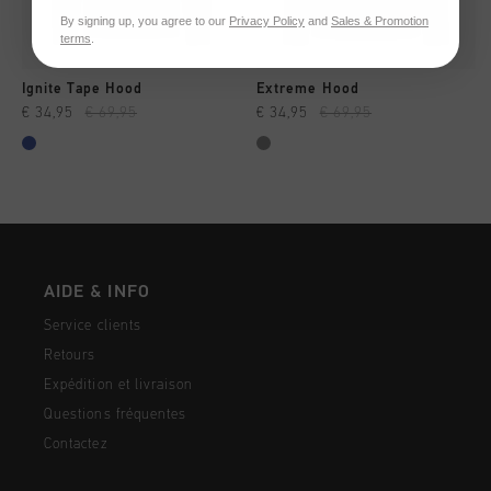
By signing up, you agree to our
Privacy Policy
and
Sales & Promotion
terms
.
Ignite Tape Hood
Extreme Hood
€ 34,95
€ 69,95
€ 34,95
€ 69,95
AIDE & INFO
Service clients
Retours
Expédition et livraison
Questions fréquentes
Contactez