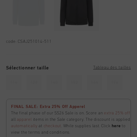
code:
CSAJ251014-511
Sélectionner taille
Tableau des tailles
116
128
140
152
164
176
FINAL SALE: Extra 25% Off Apperel
The final phase of our SS26 Sale is on. Score an
extra 25% off
all
apparel
items in the Sale category. The discount is applied
automatically
at
checkout
. While supplies last. Click
here
to
view the terms and conditions.