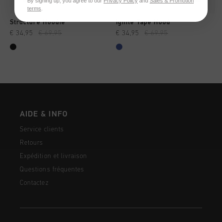
By signing up, you agree to our
Privacy Policy
and
Sales & Promotion
terms
.
Structure Hoodie
Ignite Tape Hood
€ 34,95
€ 69,95
€ 34,95
€ 69,95
AIDE & INFO
Service clients
Retours
Expédition et livraison
Questions fréquentes
Contactez