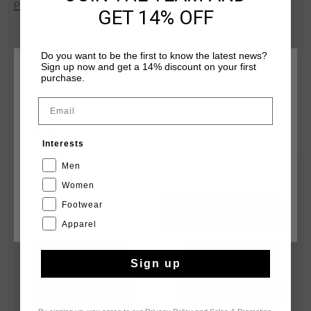
Plus d’information
active or casual wear.
GET 14% OFF
Do you want to be the first to know the latest news?
Sign up now and get a 14% discount on your first
CHOISISSEZ VOTRE EMPLACEMENT ET VOTRE
purchase.
LANGUE
Email
France
TU POURRAIS AIMER
Interests
Français
Men
sale
sale
Women
Footwear
CANCEL
CHOISIR
Apparel
Sign up