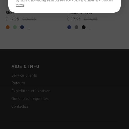
By signing up, you agree to our
Privacy Policy
and
Sales & Promotion
terms
.
Short
Flame Shorts
€ 17,95
€ 34,95
€ 17,95
€ 34,95
...
...
AIDE & INFO
Service clients
Retours
Expédition et livraison
Questions fréquentes
Contactez