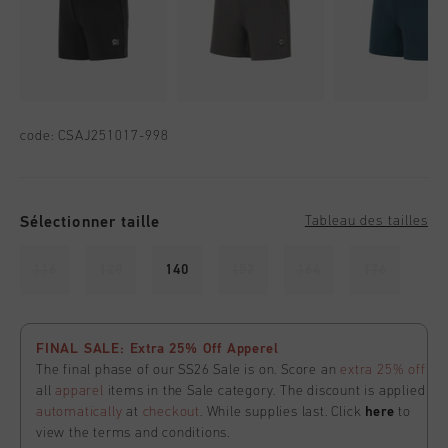
code:
CSAJ251017-998
Sélectionner taille
Tableau des tailles
116
128
140
152
164
176
FINAL SALE: Extra 25% Off Apperel
The final phase of our SS26 Sale is on. Score an
extra 25% off
all
apparel
items in the Sale category. The discount is applied
automatically
at
checkout
. While supplies last. Click
here
to
view the terms and conditions.