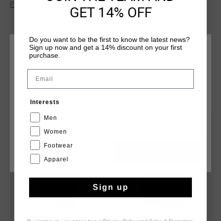
Plus d’information
they are a versatile addition to any wardrobe.
GET 14% OFF
Do you want to be the first to know the latest news?
Sign up now and get a 14% discount on your first
CHOISISSEZ VOTRE EMPLACEMENT ET VOTRE
purchase.
LANGUE
Email
TU POURRAIS AIMER
France
Interests
Français
Men
sale
sale
Women
Footwear
CANCEL
CHOISIR
Apparel
Sign up