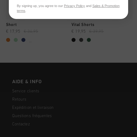
By signing up, you agree to our
Privacy Policy
and
Sales & Promotion
terms
.
Short
Vital Shorts
€ 17,95
€ 34,95
€ 19,95
€ 39,95
...
AIDE & INFO
Service clients
Retours
Expédition et livraison
Questions fréquentes
Contactez