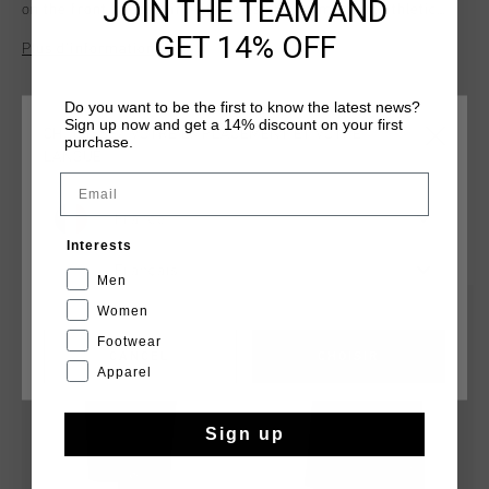
JOIN THE TEAM AND
on the front, these slim-fit shorts offer a modern, athletic
look with ultimate comfort. Perfect for sports, training, or
GET 14% OFF
Plus d’information
casual wear, they are a versatile and stylish addition to any
wardrobe.
Do you want to be the first to know the latest news?
Sign up now and get a 14% discount on your first
CHOISISSEZ VOTRE EMPLACEMENT ET VOTRE
purchase.
LANGUE
Email
France
TU POURRAIS AIMER
Interests
Français
Men
sale
sale
Women
Footwear
CANCEL
CHOISIR
Apparel
Sign up