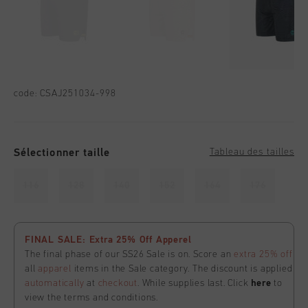
code:
CSAJ251034-998
Sélectionner taille
Tableau des tailles
116
128
140
152
164
176
FINAL SALE: Extra 25% Off Apperel
The final phase of our SS26 Sale is on. Score an
extra 25% off
all
apparel
items in the Sale category. The discount is applied
automatically
at
checkout
. While supplies last. Click
here
to
view the terms and conditions.