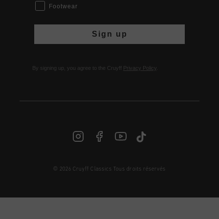
Footwear
Sign up
By signing up, you agree to the Cruyff
Privacy Policy
.
© 2026 Cruyff Classics Tous droits réservés
FR | € EUR
Login