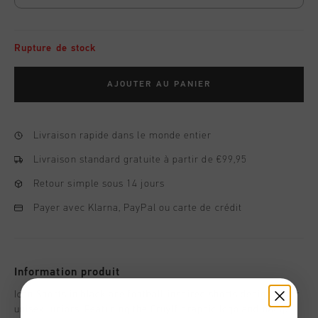
Rupture de stock
AJOUTER AU PANIER
Livraison rapide dans le monde entier
Livraison standard gratuite à partir de €99,95
Retour simple sous 14 jours
Payer avec Klarna, PayPal ou carte de crédit
Information produit
Icon Shorts in black are football-inspired shorts designed for
unisex juniors. Featuring the Cruyff graphic logo and badge