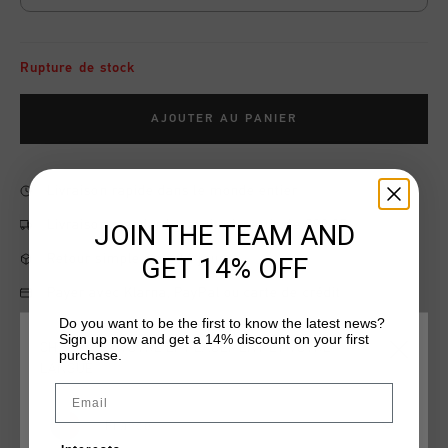
Rupture de stock
AJOUTER AU PANIER
Livraison rapide dans le monde entier
Livraison standard gratuite à partir de €99,95
JOIN THE TEAM AND
Retour simple sous 14 jours
GET 14% OFF
Payer avec Klarna, PayPal ou carte de crédit
Do you want to be the first to know the latest news?
Sign up now and get a 14% discount on your first
CHOISISSEZ VOTRE EMPLACEMENT ET VOTRE
purchase.
LANGUE
Information produit
Email
Cruyff Sports Junior Energized Short in lead blue. A jogger
France
with elastic waistband and drawstrings. Featuring two slip-in