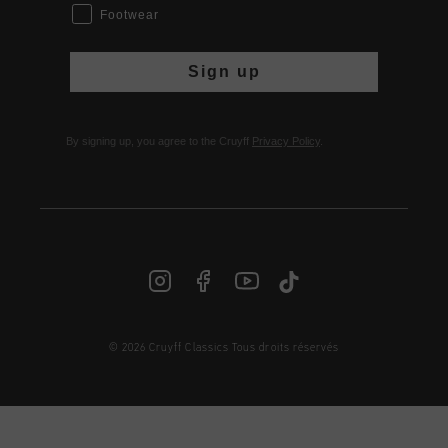
Footwear
Sign up
By signing up, you agree to the Cruyff
Privacy Policy
.
© 2026 Cruyff Classics Tous droits réservés
FR | € EUR
Login