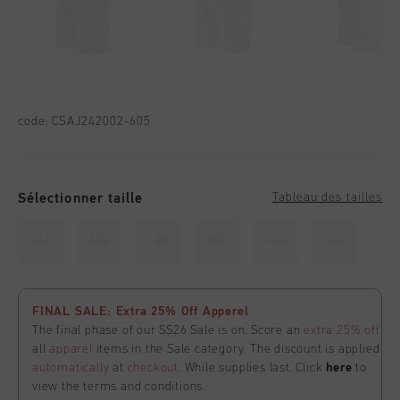
code:
CSAJ242002-605
Sélectionner taille
Tableau des tailles
116
128
140
152
164
176
FINAL SALE: Extra 25% Off Apperel
The final phase of our SS26 Sale is on. Score an
extra 25% off
all
apparel
items in the Sale category. The discount is applied
automatically
at
checkout
. While supplies last. Click
here
to
view the terms and conditions.