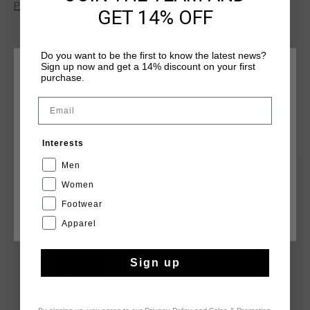
Plus d’information
training, or casual wear, they are a versatile and stylish
GET 14% OFF
addition to any wardrobe.
Do you want to be the first to know the latest news?
Sign up now and get a 14% discount on your first
CHOISISSEZ VOTRE EMPLACEMENT ET VOTRE
purchase.
LANGUE
Email
TU POURRAIS AIMER
France
Interests
Français
Men
sale
sale
Women
Footwear
CANCEL
CHOISIR
Apparel
Sign up