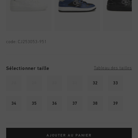
code:
CJ253053-951
Sélectionner taille
Tableau des tailles
28
29
30
31
32
33
34
35
36
37
38
39
AJOUTER AU PANIER