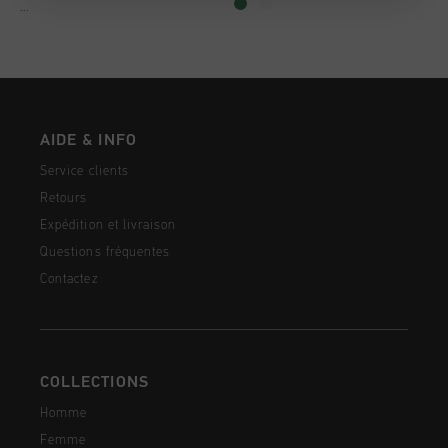
...
AIDE & INFO
Service clients
Retours
Expédition et livraison
Questions fréquentes
Contactez
COLLECTIONS
Homme
Femme