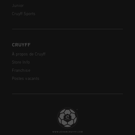
Junior
Cruyff Sports
CRUYFF
À propos de Cruyff
Store Info
Franchise
Postes vacants